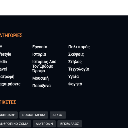
ΑΤΗΓΟΡΊΕΣ
Y
Εργασία
Πολιτισμός
festyle
Ιστορία
Σκέψεις
edia
Ιστορίες Από
Στήλες
Τον Έβδομο
avel
Τεχνολογία
Όροφο
ιατροφή
Υγεία
Μουσική
πιχειρήσεις
Φαγητό
Παράξενα
ΤΙΚΈΤΕΣ
SKINCARE
SOCIAL MEDIA
ΑΓΧΟΣ
ΑΝΘΡΩΠΙΝΟ ΣΩΜΑ
ΔΙΑΤΡΟΦΗ
ΕΓΚΕΦΑΛΟΣ