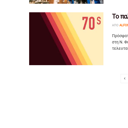
Το πα
ΑΠΌ
ALFO
Πρόσφατ
στη Ν. Φ
τελευταί