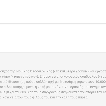
ιούχος της Νομικής Θεσσαλονίκης («τα καλύτερα χρόνια») και εργάστ
 χώρο («χαμένα χρόνια»). Σήμερα είναι οικονομικός σύμβουλος («χμ…
ωνικό δίσκων (ας πούμε συλλέκτης) με δισκοθήκη γύρω στους 10.000
κό είδος υπάρχει μόνο, η καλή μουσική». Είναι εραστής του κινηματο
40s μέχρι τα ΄80s. Από τους σύγχρονους σκηνοθέτες γουστάρει τον Ta
 οικογένειά του, τους φίλους του και την καλή τους παρέα.