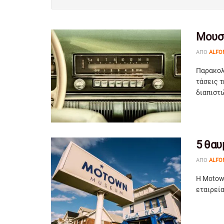
Μουσι
ΑΠΌ
ALFO
Παρακολ
τάσεις τ
διαπιστώ
5 θαυ
ΑΠΌ
ALFO
Η Motown
εταιρεία