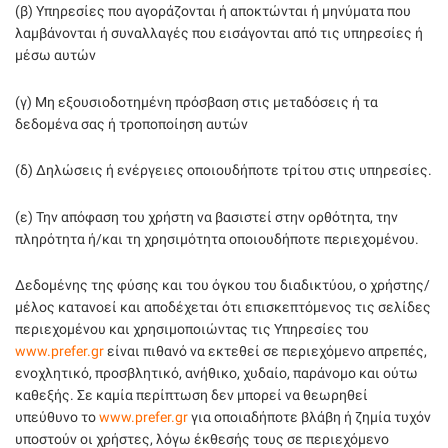
(β) Υπηρεσίες που αγοράζονται ή αποκτώνται ή μηνύματα που
λαμβάνονται ή συναλλαγές που εισάγονται από τις υπηρεσίες ή
μέσω αυτών
(γ) Μη εξουσιοδοτημένη πρόσβαση στις μεταδόσεις ή τα
δεδομένα σας ή τροποποίηση αυτών
(δ) Δηλώσεις ή ενέργειες οποιουδήποτε τρίτου στις υπηρεσίες.
(ε) Την απόφαση του χρήστη να βασιστεί στην ορθότητα, την
πληρότητα ή/και τη χρησιμότητα οποιουδήποτε περιεχομένου.
Δεδομένης της φύσης και του όγκου του διαδικτύου, ο χρήστης/
μέλος κατανοεί και αποδέχεται ότι επισκεπτόμενος τις σελίδες
περιεχομένου και χρησιμοποιώντας τις Υπηρεσίες του
www.prefer.gr
είναι πιθανό να εκτεθεί σε περιεχόμενο απρεπές,
ενοχλητικό, προσβλητικό, ανήθικο, χυδαίο, παράνομο και ούτω
καθεξής. Σε καμία περίπτωση δεν μπορεί να θεωρηθεί
υπεύθυνο το
www.prefer.gr
για οποιαδήποτε βλάβη ή ζημία τυχόν
υποστούν οι χρήστες, λόγω έκθεσής τους σε περιεχόμενο