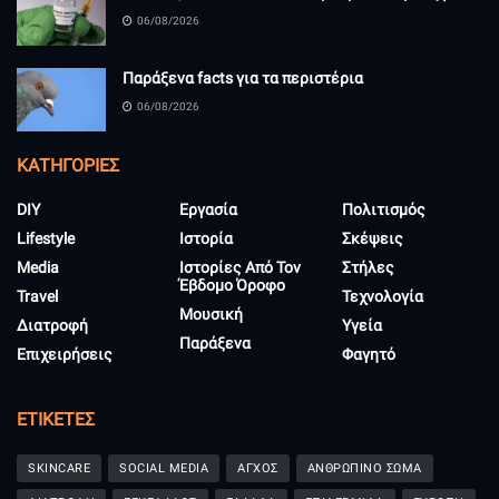
06/08/2026
Παράξενα facts για τα περιστέρια
06/08/2026
KΑΤΗΓΟΡΊΕΣ
DIY
Εργασία
Πολιτισμός
Lifestyle
Ιστορία
Σκέψεις
Media
Ιστορίες Από Τον
Στήλες
Έβδομο Όροφο
Travel
Τεχνολογία
Μουσική
Διατροφή
Υγεία
Παράξενα
Επιχειρήσεις
Φαγητό
ΕΤΙΚΈΤΕΣ
SKINCARE
SOCIAL MEDIA
ΑΓΧΟΣ
ΑΝΘΡΩΠΙΝΟ ΣΩΜΑ