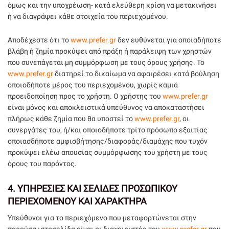
όμως και την υποχρέωση- κατά ελεύθερη κρίση να μετακινήσει
ή να διαγράψει κάθε στοιχεία του περιεχομένου.
Αποδέχεστε ότι το
www.prefer.gr
δεν ευθύνεται για οποιαδήποτε
βλάβη ή ζημία προκύψει από πράξη ή παράλειψη των χρηστών
που συνεπάγεται μη συμμόρφωση με τους όρους χρήσης. Το
www.prefer.gr
διατηρεί το δικαίωμα να αφαιρέσει κατά βούληση
οποιοδήποτε μέρος του περιεχομένου, χωρίς καμιά
προειδοποίηση προς το χρήστη. Ο χρήστης του
www.prefer.gr
είναι μόνος και αποκλειστικά υπεύθυνος να αποκαταστήσει
πλήρως κάθε ζημία που θα υποστεί το
www.prefer.gr
, οι
συνεργάτες του, ή/και οποιοδήποτε τρίτο πρόσωπο εξαιτίας
οποιασδήποτε αμφισβήτησης/διαφοράς/διαμάχης που τυχόν
προκύψει ελέω απουσίας συμμόρφωσης του χρήστη με τους
όρους του παρόντος.
4.
ΥΠΗΡΕΣΙΕΣ ΚΑΙ ΣΕΛΙΔΕΣ ΠΡΟΣΩΠΙΚΟΥ
ΠΕΡΙΕΧΟΜΕΝΟΥ ΚΑΙ ΧΑΡΑΚΤΗΡΑ
Υπεύθυνοι για το περιεχόμενο που μεταφορτώνεται στην
παρούσα ιστοσελίδα είναι οι διαχειριστές του
www.prefer.gr
που