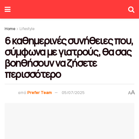
Home
Lifestyle
6 καθημερινές συνήθειες που,
σύμφωνα με γιατρούς, θα σας
βοηθήσουν να ζήσετε
περισσότερο
A
από
Prefer Team
05/07/2025
A