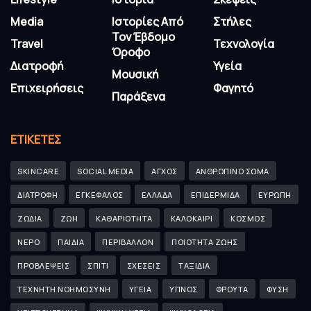
Media
Ιστορίες Από
Στήλες
Τον Έβδομο
Travel
Τεχνολογία
Όροφο
Διατροφή
Υγεία
Μουσική
Επιχειρήσεις
Φαγητό
Παράξενα
ΕΤΙΚΈΤΕΣ
SKINCARE
SOCIAL MEDIA
ΑΓΧΟΣ
ΑΝΘΡΩΠΙΝΟ ΣΩΜΑ
ΔΙΑΤΡΟΦΗ
ΕΓΚΕΦΑΛΟΣ
ΕΛΛΑΔΑ
ΕΠΙΔΕΡΜΙΔΑ
ΕΥΡΩΠΗ
ΖΩΔΙΑ
ΖΩΗ
ΚΑΘΑΡΙΟΤΗΤΑ
ΚΑΛΟΚΑΙΡΙ
ΚΟΣΜΟΣ
ΝΕΡΟ
ΠΑΙΔΙΑ
ΠΕΡΙΒΑΛΛΟΝ
ΠΟΙΟΤΗΤΑ ΖΩΗΣ
ΠΡΟΒΛΕΨΕΙΣ
ΣΠΙΤΙ
ΣΧΕΣΕΙΣ
ΤΑΞΙΔΙΑ
ΤΕΧΝΗΤΗ ΝΟΗΜΟΣΥΝΗ
ΥΓΕΙΑ
ΥΠΝΟΣ
ΦΡΟΥΤΑ
ΦΥΣΗ