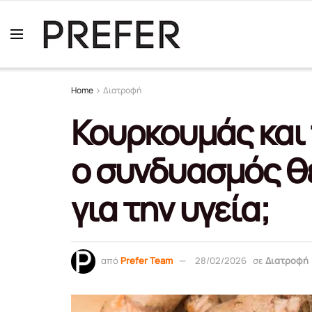
Home
Διατροφή
Κουρκουμάς και 
ο συνδυασμός θ
για την υγεία;
από
Prefer Team
28/02/2026
σε
Διατροφή