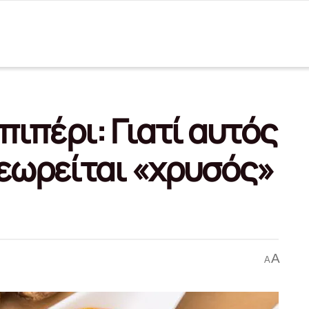
πιπέρι: Γιατί αυτός
εωρείται «χρυσός»
A
A