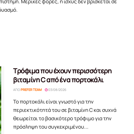
ιστήμη. Μερικές φορές, η ισχύς δεν βρίσκεται σε
δυασμό.
Τρόφιμα που έχουν περισσότερη
βιταμίνη C από ένα πορτοκάλι
ΑΠΌ
PREFER TEAM
03/08/2026
Το πορτοκάλι είναι γνωστό για την
περιεκτικότητά του σε βιταμίνη C και συχνά
θεωρείται το βασικότερο τρόφιμο για την
πρόσληψη του συγκεκριμένου...