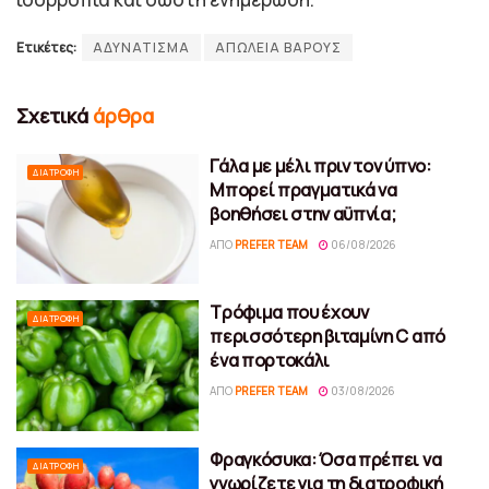
Ετικέτες:
ΑΔΥΝΑΤΙΣΜΑ
ΑΠΩΛΕΙΑ ΒΑΡΟΥΣ
Σχετικά
άρθρα
Γάλα με μέλι πριν τον ύπνο:
ΔΙΑΤΡΟΦΉ
Μπορεί πραγματικά να
βοηθήσει στην αϋπνία;
ΑΠΌ
PREFER TEAM
06/08/2026
Τρόφιμα που έχουν
ΔΙΑΤΡΟΦΉ
περισσότερη βιταμίνη C από
ένα πορτοκάλι
ΑΠΌ
PREFER TEAM
03/08/2026
Φραγκόσυκα: Όσα πρέπει να
ΔΙΑΤΡΟΦΉ
γνωρίζετε για τη διατροφική