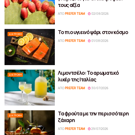
τους αξία
ΑΠΌ
PREFER TEAM
02/08/2026
Το πιο υγιεινό ψάρι στον κόσμο
ΔΙΑΤΡΟΦΉ
ΑΠΌ
PREFER TEAM
01/08/2026
Λιμοντσέλο: Το αρωματικό
ΔΙΑΤΡΟΦΉ
λικέρ της Ιταλίας
ΑΠΌ
PREFER TEAM
30/07/2026
Τα φρούτα με την περισσότερη
ΔΙΑΤΡΟΦΉ
ζάχαρη
ΑΠΌ
PREFER TEAM
29/07/2026