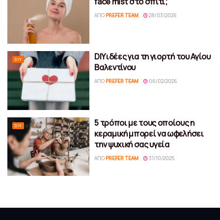
face mist στο σπίτι;
ΑΠΌ
PREFER TEAM
28/03/2026
DIY ιδέες για τη γιορτή του Αγίου
DIY
Βαλεντίνου
ΑΠΌ
PREFER TEAM
06/02/2026
5 τρόποι με τους οποίους η
DIY
κεραμική μπορεί να ωφελήσει
την ψυχική σας υγεία
ΑΠΌ
PREFER TEAM
31/10/2025