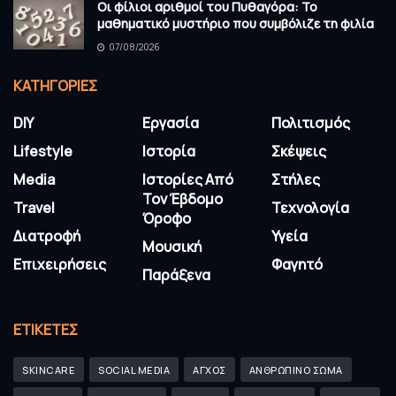
Οι φίλιοι αριθμοί του Πυθαγόρα: Το
μαθηματικό μυστήριο που συμβόλιζε τη φιλία
07/08/2026
KΑΤΗΓΟΡΊΕΣ
DIY
Εργασία
Πολιτισμός
Lifestyle
Ιστορία
Σκέψεις
Media
Ιστορίες Από
Στήλες
Τον Έβδομο
Travel
Τεχνολογία
Όροφο
Διατροφή
Υγεία
Μουσική
Επιχειρήσεις
Φαγητό
Παράξενα
ΕΤΙΚΈΤΕΣ
SKINCARE
SOCIAL MEDIA
ΑΓΧΟΣ
ΑΝΘΡΩΠΙΝΟ ΣΩΜΑ