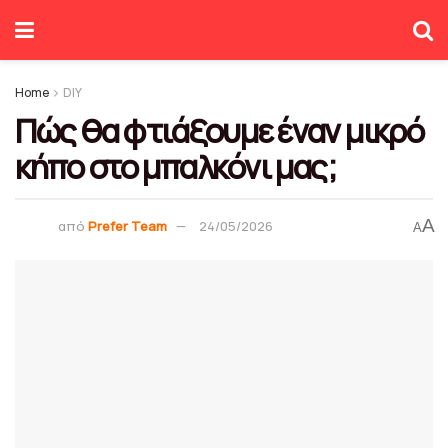
Home
DIY
Πώς θα φτιάξουμε έναν μικρό
κήπο στο μπαλκόνι μας;
A
από
Prefer Team
24/05/2026
A