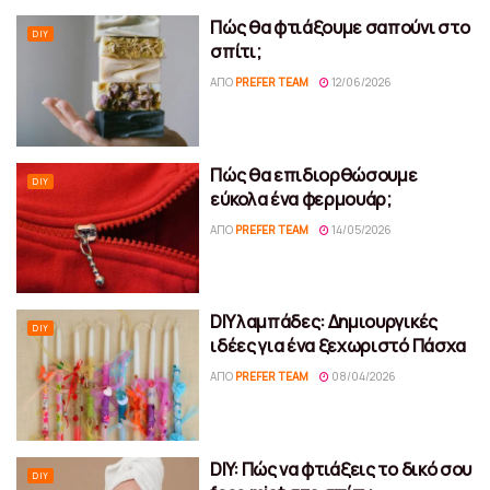
Πώς θα φτιάξουμε σαπούνι στο
DIY
σπίτι;
ΑΠΌ
PREFER TEAM
12/06/2026
Πώς θα επιδιορθώσουμε
DIY
εύκολα ένα φερμουάρ;
ΑΠΌ
PREFER TEAM
14/05/2026
DIY λαμπάδες: Δημιουργικές
DIY
ιδέες για ένα ξεχωριστό Πάσχα
ΑΠΌ
PREFER TEAM
08/04/2026
DIY: Πώς να φτιάξεις το δικό σου
DIY