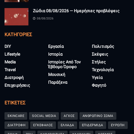
Ζώδια 08/08/2026 — Ημερήσιες προβλέψεις
08/08/2026
KΑΤΗΓΟΡΊΕΣ
DIY
Εργασία
Πολιτισμός
Lifestyle
Ιστορία
Σκέψεις
Media
Ιστορίες Από Τον
Στήλες
Έβδομο Όροφο
Travel
Τεχνολογία
Μουσική
Διατροφή
Υγεία
Παράξενα
Επιχειρήσεις
Φαγητό
ΕΤΙΚΈΤΕΣ
SKINCARE
SOCIAL MEDIA
ΑΓΧΟΣ
ΑΝΘΡΩΠΙΝΟ ΣΩΜΑ
ΔΙΑΤΡΟΦΗ
ΕΓΚΕΦΑΛΟΣ
ΕΛΛΑΔΑ
ΕΠΙΔΕΡΜΙΔΑ
ΕΥΡΩΠΗ