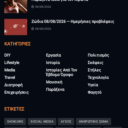
08/08/2026
Ζώδια 08/08/2026 — Ημερήσιες προβλέψεις
08/08/2026
KΑΤΗΓΟΡΊΕΣ
DIY
Εργασία
Πολιτισμός
Lifestyle
Ιστορία
Σκέψεις
Media
Ιστορίες Από Τον
Στήλες
Έβδομο Όροφο
Travel
Τεχνολογία
Μουσική
Διατροφή
Υγεία
Παράξενα
Επιχειρήσεις
Φαγητό
ΕΤΙΚΈΤΕΣ
SKINCARE
SOCIAL MEDIA
ΑΓΧΟΣ
ΑΝΘΡΩΠΙΝΟ ΣΩΜΑ