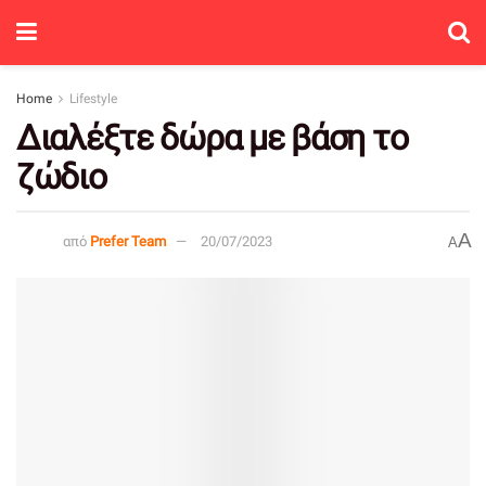
Home
Lifestyle
Διαλέξτε δώρα με βάση το
ζώδιο
A
από
Prefer Team
20/07/2023
A