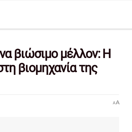
α βιώσιμο μέλλον: Η
στη βιομηχανία της
A
A