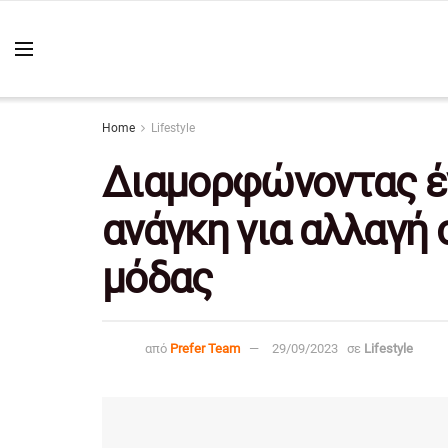
Home
Lifestyle
Διαμορφώνοντας έν
ανάγκη για αλλαγή 
μόδας
από
Prefer Team
29/09/2023
σε
Lifestyle