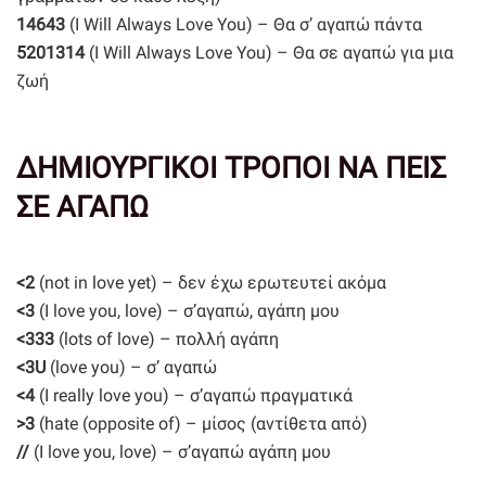
14643
(I Will Always Love You) – Θα σ’ αγαπώ πάντα
5201314
(I Will Always Love You) – Θα σε αγαπώ για μια
ζωή
ΔΗΜΙΟΥΡΓΙΚΟΙ ΤΡΟΠΟΙ ΝΑ ΠΕΙΣ
ΣΕ ΑΓΑΠΩ
<2
(not in love yet) – δεν έχω ερωτευτεί ακόμα
<3
(I love you, love) – σ’αγαπώ, αγάπη μου
<333
(lots of love) – πολλή αγάπη
<3U
(love you) – σ’ αγαπώ
<4
(I really love you) – σ’αγαπώ πραγματικά
>3
(hate (opposite of) – μίσος (αντίθετα από)
//
(I love you, love) – σ’αγαπώ αγάπη μου