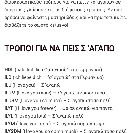
διασκεδαστικούς τρόπους για να πείτε «σ’ αγαπώ» σε
διάφορες γλώσσες και με διάφορους τρόπους. Αν σας
αρέσει να φαίνεστε μυστηριώδεις και να πρωτοτυπείτε,
διαβάζετε το σωστό κείμενο!
ΤΡΟΠΟΙ ΓΙΑ ΝΑ ΠΕΙΣ Σ ’ΑΓΑΠΩ
HDL
(hab dich lieb -“σ’ αγαπώ” στα Γερμανικά)
ILD
(ich liebe dich – “σ’ αγαπώ” στα Γερμανικά)
ILU
(I love you) – Σ ‘αγαπώ
ILUM
(I love you more) – Σ’αγαπώ περισσότερο
ILUSM
(I love you so much) – Σ ‘αγαπώ τόσο πολύ
ILYF
(I’ll love you forever) – Θα σε αγαπώ για πάντα
ILYL
(I love you lots) – Σ ‘αγαπώ πολύ
ILYM
(I love you more) – Σ ‘αγαπώ περισσότερο
ILYSDM
(I love you so damn much) – Σ ‘αγαπώ τόσο πολύ