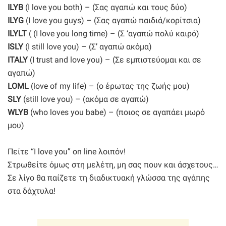
ILYB
(I love you both) – (Σας αγαπώ και τους δύο)
ILYG
(I love you guys) – (Σας αγαπώ παιδιά/κορίτσια)
ILYLT
( (I love you long time) – (Σ ‘αγαπώ πολύ καιρό)
ISLY
(I still love you) – (Σ’ αγαπώ ακόμα)
ITALY
(I trust and love you) – (Σε εμπιστεύομαι και σε
αγαπώ)
LOML
(love of my life) – (ο έρωτας της ζωής μου)
SLY
(still love you) – (ακόμα σε αγαπώ)
WLYB
(who loves you babe) – (ποιος σε αγαπάει μωρό
μου)
Πείτε “I love you” on line λοιπόν!
Στρωθείτε όμως στη μελέτη, μη σας πουν και άσχετους…
Σε λίγο θα παίζετε τη διαδικτυακή γλώσσα της αγάπης
στα δάχτυλα!