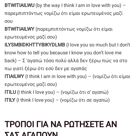
BTWITIAILWU
(by the way I think I am in love with you) –
παρεμπιπτόντως νομίζω ότι είμαι ερωτευμένος μαζί
σου
BTWITIAILWY
(παρεμπιπτόντως νομίζω ότι είμαι
ερωτευμένος μαζί σου)
ILYSMBIDKHTTYBIKYDLMB
(I love you so much but I don’t
know how to tell you because I know you don’t love me
back) – Σ ‘αγαπώ τόσο πολύ αλλά δεν ξέρω πώς να στο
πω γιατί ξέρω ότι εσύ δεν με αγαπάς
ITIAILWY
(I think I am in love with you) – (νομίζω ότι είμαι
ερωτευμένος μαζί σου)
ITILU
(I think I love you) – (νομίζω ότι σ’ αγαπώ)
ITILY
(I think I love you) – (νομίζω ότι σε αγαπώ)
ΤΡΟΠΟΙ ΓΙΑ ΝΑ ΡΩΤΗΣΕΤΕ ΑΝ
ΣΑΣ ΑΓΑΠΟΥΝ