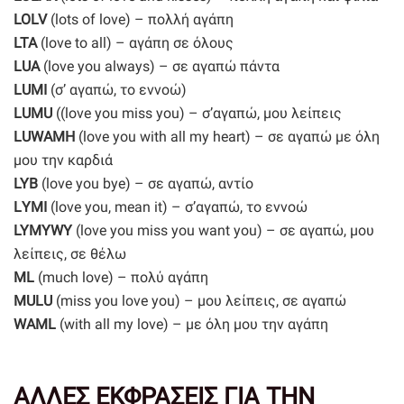
LOLV
(lots of love) – πολλή αγάπη
LTA
(love to all) – αγάπη σε όλους
LUA
(love you always) – σε αγαπώ πάντα
LUMI
(σ’ αγαπώ, το εννοώ)
LUMU
((love you miss you) – σ’αγαπώ, μου λείπεις
LUWAMH
(love you with all my heart) – σε αγαπώ με όλη
μου την καρδιά
LYB
(love you bye) – σε αγαπώ, αντίο
LΥΜI
(love you, mean it) – σ’αγαπώ, το εννοώ
LYMYWY
(love you miss you want you) – σε αγαπώ, μου
λείπεις, σε θέλω
ML
(much love) – πολύ αγάπη
MULU
(miss you love you) – μου λείπεις, σε αγαπώ
WAML
(with all my love) – με όλη μου την αγάπη
ΑΛΛΕΣ ΕΚΦΡΑΣΕΙΣ ΓΙΑ ΤΗΝ