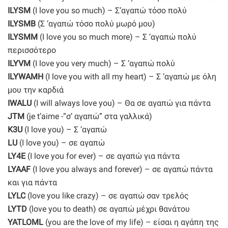
ILYSM
(I love you so much) – Σ’αγαπώ τόσο πολύ
ILYSMB
(Σ ‘αγαπώ τόσο πολύ μωρό μου)
ILYSMM
(I love you so much more) – Σ ‘αγαπώ πολύ
περισσότερο
ILYVM
(I love you very much) – Σ ‘αγαπώ πολύ
ILYWAMH
(I love you with all my heart) – Σ ‘αγαπώ με όλη
μου την καρδιά
IWALU
(I will always love you) – Θα σε αγαπώ για πάντα
JTM
(je t’aime -“σ’ αγαπώ” στα γαλλικά)
K3U
(I love you) – Σ ‘αγαπώ
LU
(I love you) – σε αγαπώ
LY4E
(I love you for ever) – σε αγαπώ για πάντα
LYAAF
(I love you always and forever) – σε αγαπώ πάντα
και για πάντα
LYLC
(love you like crazy) – σε αγαπώ σαν τρελός
LYTD
(love you to death) σε αγαπώ μέχρι θανάτου
YATLOML
(you are the love of my life) – είσαι η αγάπη της