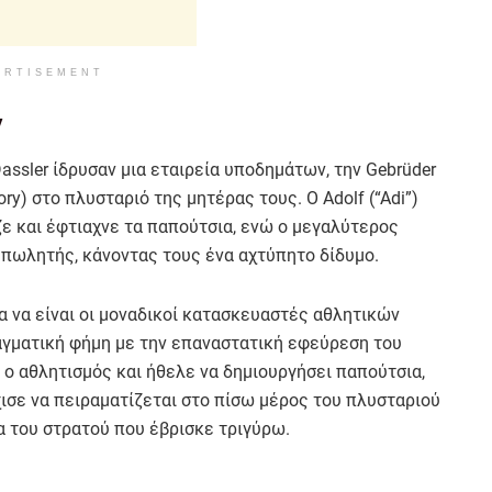
ERTISEMENT
ν
Dassler ίδρυσαν μια εταιρεία υποδημάτων, την Gebrüder
ory) στο πλυσταριό της μητέρας τους. Ο Adolf (“Adi”)
ζε και έφτιαχνε τα παπούτσια, ενώ ο μεγαλύτερος
ς πωλητής, κάνοντας τους ένα αχτύπητο δίδυμο.
α να είναι οι μοναδικοί κατασκευαστές αθλητικών
αγματική φήμη με την επαναστατική εφεύρεση του
ν ο αθλητισμός και ήθελε να δημιουργήσει παπούτσια,
ισε να πειραματίζεται στο πίσω μέρος του πλυσταριού
α του στρατού που έβρισκε τριγύρω.