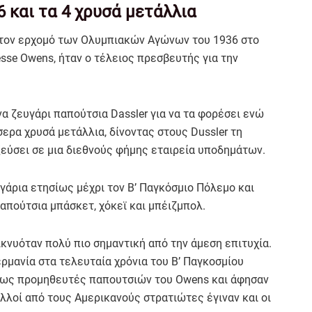
 και τα 4 χρυσά μετάλλια
με τον ερχομό των Ολυμπιακών Αγώνων του 1936 στο
sse Owens, ήταν ο τέλειος πρεσβευτής για την
α ζευγάρι παπούτσια Dassler για να τα φορέσει ενώ
ερα χρυσά μετάλλια, δίνοντας στους Dussler τη
ξεύσει σε μια διεθνούς φήμης εταιρεία υποδημάτων.
γάρια ετησίως μέχρι τον Β’ Παγκόσμιο Πόλεμο και
παπούτσια μπάσκετ, χόκεϊ και μπέιζμπολ.
ικνυόταν πολύ πιο σημαντική από την άμεση επιτυχία.
ρμανία στα τελευταία χρόνια του Β’ Παγκοσμίου
 ως προμηθευτές παπουτσιών του Owens και άφησαν
ολλοί από τους Αμερικανούς στρατιώτες έγιναν και οι