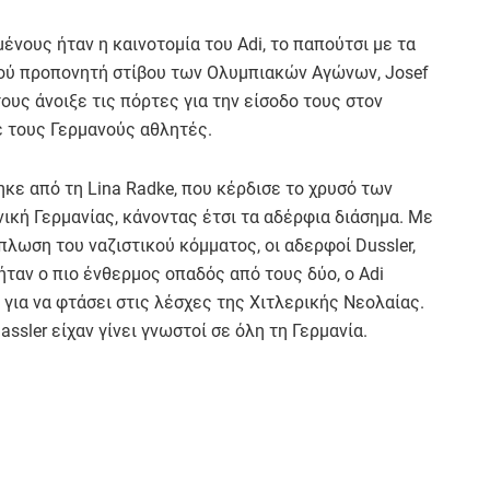
μένους ήταν η καινοτομία του Adi, το παπούτσι με τα
νού προπονητή στίβου των Ολυμπιακών Αγώνων, Josef
τους άνοιξε τις πόρτες για την είσοδο τους στον
ε τους Γερμανούς αθλητές.
ηκε από τη Lina Radke, που κέρδισε το χρυσό των
ική Γερμανίας, κάνοντας έτσι τα αδέρφια διάσημα. Με
πλωση του ναζιστικού κόμματος, οι αδερφοί Dussler,
 ήταν ο πιο ένθερμος οπαδός από τους δύο, ο Adi
 για να φτάσει στις λέσχες της Χιτλερικής Νεολαίας.
ssler είχαν γίνει γνωστοί σε όλη τη Γερμανία.