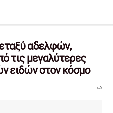
εταξύ αδελφών,
πό τις μεγαλύτερες
ών ειδών στον κόσμο
A
A