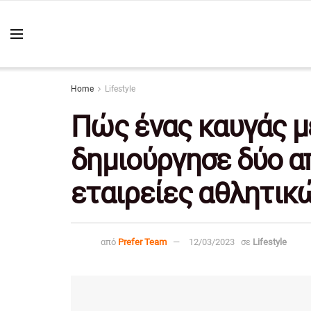
Home
Lifestyle
Πώς ένας καυγάς μ
δημιούργησε δύο α
εταιρείες αθλητικ
από
Prefer Team
12/03/2023
σε
Lifestyle