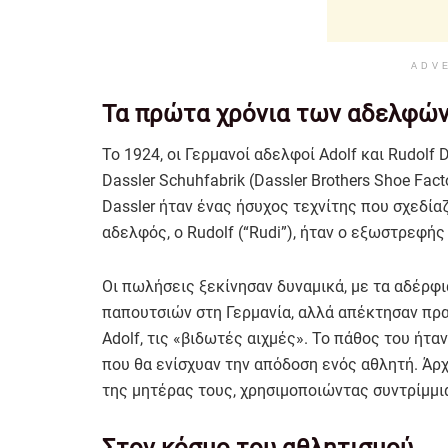
ADV
Τα πρώτα χρόνια των αδελφώ
Το 1924, οι Γερμανοί αδελφοί Adolf και Rudolf 
Dassler Schuhfabrik (Dassler Brothers Shoe Fact
Dassler ήταν ένας ήσυχος τεχνίτης που σχεδία
αδελφός, ο Rudolf (“Rudi”), ήταν ο εξωστρεφή
Οι πωλήσεις ξεκίνησαν δυναμικά, με τα αδέρφι
παπουτσιών στη Γερμανία, αλλά απέκτησαν πρ
Adolf, τις «βιδωτές αιχμές». Το πάθος του ήτα
που θα ενίσχυαν την απόδοση ενός αθλητή. Άρχ
της μητέρας τους, χρησιμοποιώντας συντρίμμι
Στον κόσμο του αθλητισμού