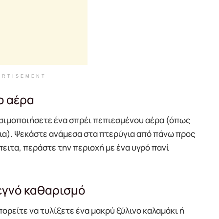
ERTISEMENT
ο αέρα
ησιμοποιήσετε ένα σπρέι πεπιεσμένου αέρα (όπως
ια). Ψεκάστε ανάμεσα στα πτερύγια από πάνω προς
πειτα, περάστε την περιοχή με ένα υγρό πανί
τεγνό καθαρισμό
ορείτε να τυλίξετε ένα μακρύ ξύλινο καλαμάκι ή