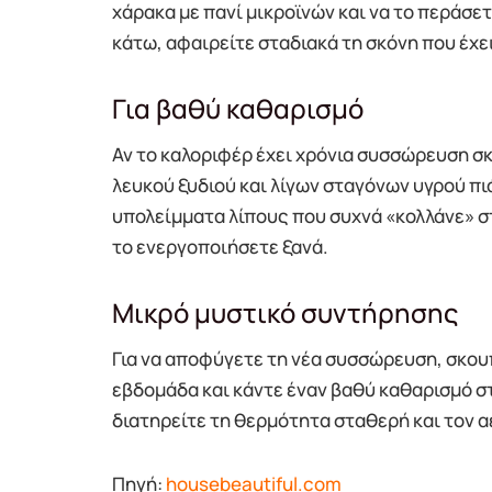
χάρακα με πανί μικροϊνών και να το περάσε
κάτω, αφαιρείτε σταδιακά τη σκόνη που έχε
Για βαθύ καθαρισμό
Αν το καλοριφέρ έχει χρόνια συσσώρευση σκ
λευκού ξυδιού και λίγων σταγόνων υγρού πι
υπολείμματα λίπους που συχνά «κολλάνε» στ
το ενεργοποιήσετε ξανά.
Μικρό μυστικό συντήρησης
Για να αποφύγετε τη νέα συσσώρευση, σκου
εβδομάδα και κάντε έναν βαθύ καθαρισμό στ
διατηρείτε τη θερμότητα σταθερή και τον α
Πηγή:
housebeautiful.com