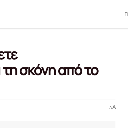
Π
ετε
τη σκόνη από το
A
A