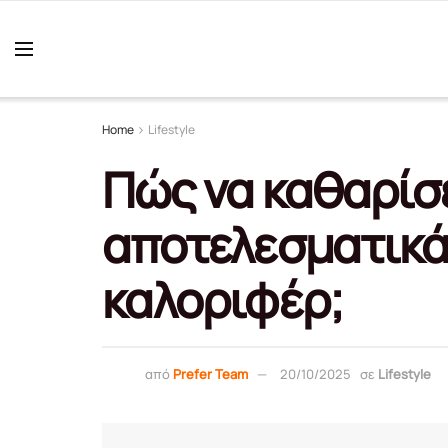
Home
Lifestyle
Πώς να καθαρίσ
αποτελεσματικά 
καλοριφέρ;
από
Prefer Team
20/10/2025
σε
Lifestyle