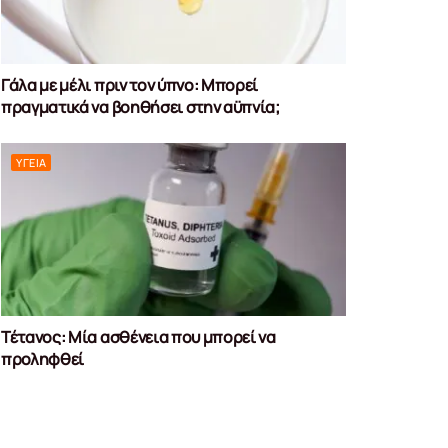
Γάλα με μέλι πριν τον ύπνο: Μπορεί
πραγματικά να βοηθήσει στην αϋπνία;
ΥΓΕΊΑ
Τέτανος: Μία ασθένεια που μπορεί να
προληφθεί