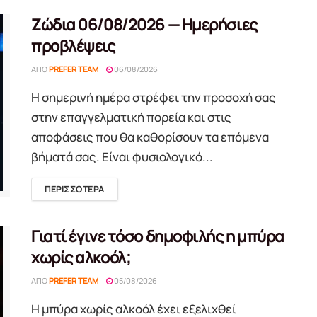
Ζώδια 06/08/2026 — Ημερήσιες
προβλέψεις
ΑΠΌ
PREFER TEAM
06/08/2026
Η σημερινή ημέρα στρέφει την προσοχή σας
στην επαγγελματική πορεία και στις
αποφάσεις που θα καθορίσουν τα επόμενα
βήματά σας. Είναι φυσιολογικό...
DETAILS
ΠΕΡΙΣΣΟΤΕΡΑ
Γιατί έγινε τόσο δημοφιλής η μπύρα
χωρίς αλκοόλ;
ΑΠΌ
PREFER TEAM
05/08/2026
Η μπύρα χωρίς αλκοόλ έχει εξελιχθεί