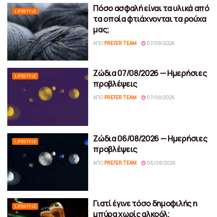
Πόσο ασφαλή είναι τα υλικά από
LIFESTYLE
τα οποία φτιάχνονται τα ρούχα
μας;
ΑΠΌ
PREFER TEAM
07/08/2026
Ζώδια 07/08/2026 — Ημερήσιες
LIFESTYLE
προβλέψεις
ΑΠΌ
PREFER TEAM
07/08/2026
Ζώδια 06/08/2026 — Ημερήσιες
LIFESTYLE
προβλέψεις
ΑΠΌ
PREFER TEAM
06/08/2026
Γιατί έγινε τόσο δημοφιλής η
LIFESTYLE
μπύρα χωρίς αλκοόλ;