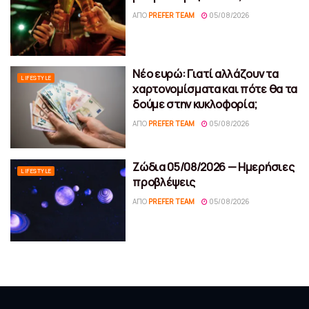
ΑΠΌ
PREFER TEAM
05/08/2026
Νέο ευρώ: Γιατί αλλάζουν τα
LIFESTYLE
χαρτονομίσματα και πότε θα τα
δούμε στην κυκλοφορία;
ΑΠΌ
PREFER TEAM
05/08/2026
Ζώδια 05/08/2026 — Ημερήσιες
LIFESTYLE
προβλέψεις
ΑΠΌ
PREFER TEAM
05/08/2026