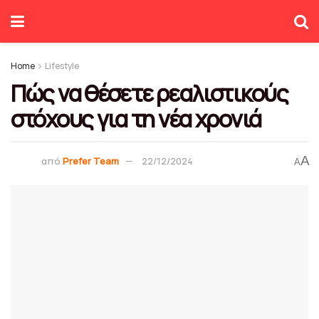
Home
Lifestyle
Πώς να θέσετε ρεαλιστικούς
στόχους για τη νέα χρονιά
A
από
Prefer Team
22/12/2024
A