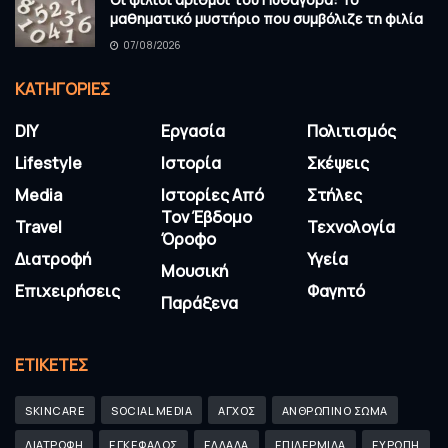
μαθηματικό μυστήριο που συμβόλιζε τη φιλία
07/08/2026
KΑΤΗΓΟΡΊΕΣ
DIY
Εργασία
Πολιτισμός
Lifestyle
Ιστορία
Σκέψεις
Media
Ιστορίες Από
Στήλες
Τον Έβδομο
Travel
Τεχνολογία
Όροφο
Διατροφή
Υγεία
Μουσική
Επιχειρήσεις
Φαγητό
Παράξενα
ΕΤΙΚΈΤΕΣ
SKINCARE
SOCIAL MEDIA
ΑΓΧΟΣ
ΑΝΘΡΩΠΙΝΟ ΣΩΜΑ
ΔΙΑΤΡΟΦΗ
ΕΓΚΕΦΑΛΟΣ
ΕΛΛΑΔΑ
ΕΠΙΔΕΡΜΙΔΑ
ΕΥΡΩΠΗ