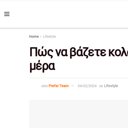
Home
Lifestyle
Πώς να βάζετε κολό
μέρα
από
Prefer Team
04/02/2024
σε
Lifestyle