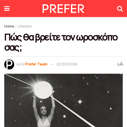
Home
Lifestyle
Πώς θα βρείτε τον ωροσκόπο
σας;
A
από
Prefer Team
22/03/2026
A