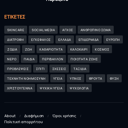
ΕΤΙΚΈΤΕΣ
SKINCARE
SOCIAL MEDIA
ΑΓΧΟΣ
ΑΝΘΡΩΠΙΝΟ ΣΩΜΑ
ΔΙΑΤΡΟΦΗ
ΕΓΚΕΦΑΛΟΣ
ΕΛΛΑΔΑ
ΕΠΙΔΕΡΜΙΔΑ
ΕΥΡΩΠΗ
ΖΩΔΙΑ
ΖΩΗ
ΚΑΘΑΡΙΟΤΗΤΑ
ΚΑΛΟΚΑΙΡΙ
ΚΟΣΜΟΣ
ΝΕΡΟ
ΠΑΙΔΙΑ
ΠΕΡΙΒΑΛΛΟΝ
ΠΟΙΟΤΗΤΑ ΖΩΗΣ
ΠΡΟΒΛΕΨΕΙΣ
ΣΠΙΤΙ
ΣΧΕΣΕΙΣ
ΤΑΞΙΔΙΑ
ΤΕΧΝΗΤΗ ΝΟΗΜΟΣΥΝΗ
ΥΓΕΙΑ
ΥΠΝΟΣ
ΦΡΟΥΤΑ
ΦΥΣΗ
ΧΡΙΣΤΟΥΓΕΝΝΑ
ΨΥΧΙΚΗ ΥΓΕΙΑ
ΨΥΧΟΛΟΓΙΑ
About
Διαφήμιση
Όροι χρήσης
Πολιτική απορρήτου