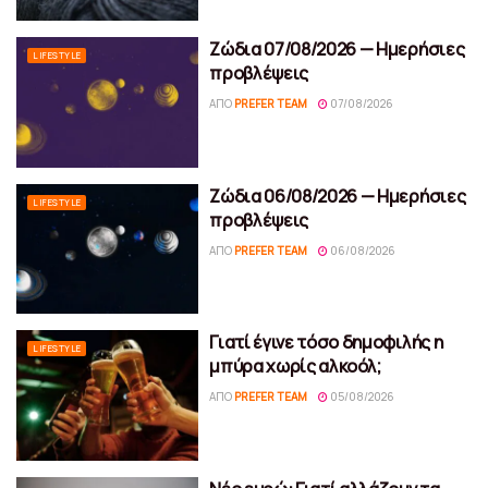
Ζώδια 07/08/2026 — Ημερήσιες
LIFESTYLE
προβλέψεις
ΑΠΌ
PREFER TEAM
07/08/2026
Ζώδια 06/08/2026 — Ημερήσιες
LIFESTYLE
προβλέψεις
ΑΠΌ
PREFER TEAM
06/08/2026
Γιατί έγινε τόσο δημοφιλής η
LIFESTYLE
μπύρα χωρίς αλκοόλ;
ΑΠΌ
PREFER TEAM
05/08/2026