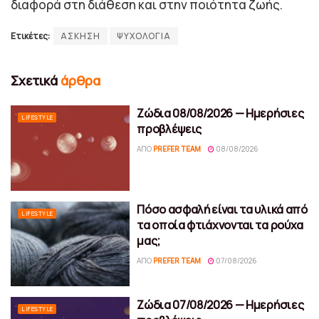
διαφορά στη διάθεση και στην ποιότητα ζωής.
Ετικέτες:
ΑΣΚΗΣΗ
ΨΥΧΟΛΟΓΙΑ
Σχετικά
άρθρα
Ζώδια 08/08/2026 — Ημερήσιες
LIFESTYLE
προβλέψεις
ΑΠΌ
PREFER TEAM
08/08/2026
Πόσο ασφαλή είναι τα υλικά από
LIFESTYLE
τα οποία φτιάχνονται τα ρούχα
μας;
ΑΠΌ
PREFER TEAM
07/08/2026
Ζώδια 07/08/2026 — Ημερήσιες
LIFESTYLE