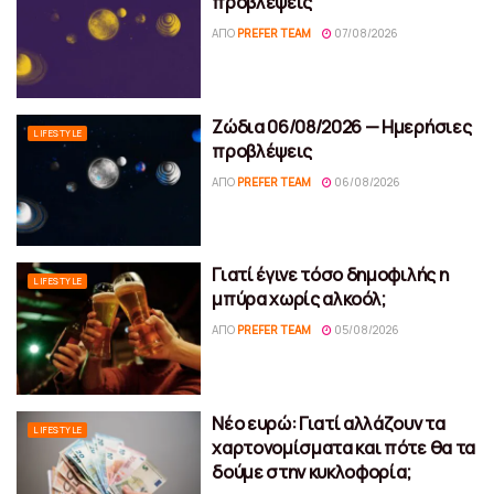
προβλέψεις
ΑΠΌ
PREFER TEAM
07/08/2026
Ζώδια 06/08/2026 — Ημερήσιες
LIFESTYLE
προβλέψεις
ΑΠΌ
PREFER TEAM
06/08/2026
Γιατί έγινε τόσο δημοφιλής η
LIFESTYLE
μπύρα χωρίς αλκοόλ;
ΑΠΌ
PREFER TEAM
05/08/2026
Νέο ευρώ: Γιατί αλλάζουν τα
LIFESTYLE
χαρτονομίσματα και πότε θα τα
δούμε στην κυκλοφορία;