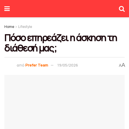
Home
Lifestyle
Πόσο επηρεάζει η άσκηση τη
διάθεσή μας;
A
από
Prefer Team
19/05/2026
A