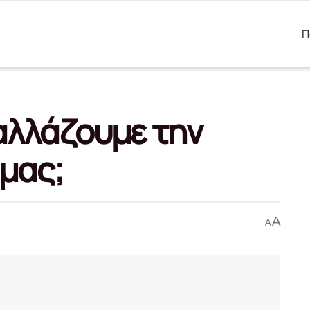
Π
αλλάζουμε την
μας;
A
A