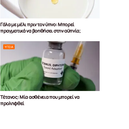
Γάλα με μέλι πριν τον ύπνο: Μπορεί
πραγματικά να βοηθήσει στην αϋπνία;
ΥΓΕΊΑ
Τέτανος: Μία ασθένεια που μπορεί να
προληφθεί