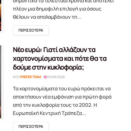
σημαντικά τα τελευταία χρόνια και αποτελεί
πλέον μια δημοφιλή επιλογή για όσους
θέλουν να απολαμβάνουν τη...
DETAILS
ΠΕΡΙΣΣΟΤΕΡΑ
Νέο ευρώ: Γιατί αλλάζουν τα
χαρτονομίσματα και πότε θα τα
δούμε στην κυκλοφορία;
ΑΠΌ
PREFER TEAM
05/08/2026
Τα χαρτονομίσματα του ευρώ πρόκειται να
αποκτήσουν νέα εμφάνιση για πρώτη φορά
από την κυκλοφορία τους το 2002. Η
Ευρωπαϊκή Κεντρική Τράπεζα...
DETAILS
ΠΕΡΙΣΣΟΤΕΡΑ