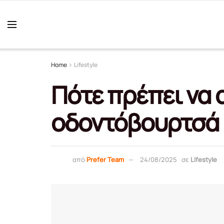
Home
Lifestyle
Πότε πρέπει να 
οδοντόβουρτσά 
από
Prefer Team
24/08/2025
σε
Lifestyle