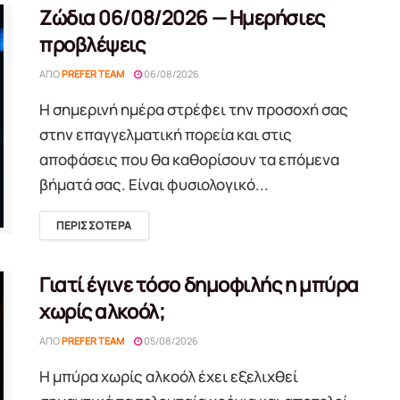
Ζώδια 06/08/2026 — Ημερήσιες
προβλέψεις
ΑΠΌ
PREFER TEAM
06/08/2026
Η σημερινή ημέρα στρέφει την προσοχή σας
στην επαγγελματική πορεία και στις
αποφάσεις που θα καθορίσουν τα επόμενα
βήματά σας. Είναι φυσιολογικό...
DETAILS
ΠΕΡΙΣΣΟΤΕΡΑ
Γιατί έγινε τόσο δημοφιλής η μπύρα
χωρίς αλκοόλ;
ΑΠΌ
PREFER TEAM
05/08/2026
Η μπύρα χωρίς αλκοόλ έχει εξελιχθεί