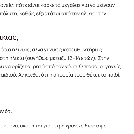
νείς: πότε είναι «αρκετά μεγάλα» για να μείνουν
απόλυτη, καθώς εξαρτάται από την ηλικία, την
ικίας;
όριο ηλικίας, αλλά γενικές κατευθυντήριες
ιστη ηλικία (συνήθως μεταξύ 12–14 ετών). Στην
υ να ορίζεται ρητά από τον νόμο. Ωστόσο, οι γονείς
ιδιού. Αν κριθεί ότι η απουσία τους θέτει το παιδί
ν ότι:
ουν μόνα, ακόμη και για μικρό χρονικό διάστημα.