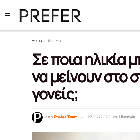
Home
Lifestyle
Σε ποια ηλικία 
να μείνουν στο σ
γονείς;
από
Prefer Team
27/02/2026
σε
Lifestyle