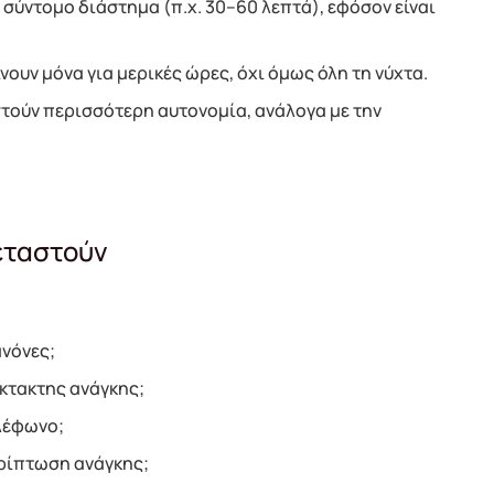
 σύντομο διάστημα (π.χ. 30–60 λεπτά), εφόσον είναι
νουν μόνα για μερικές ώρες, όχι όμως όλη τη νύχτα.
στούν περισσότερη αυτονομία, ανάλογα με την
εταστούν
ανόνες;
έκτακτης ανάγκης;
λέφωνο;
ερίπτωση ανάγκης;