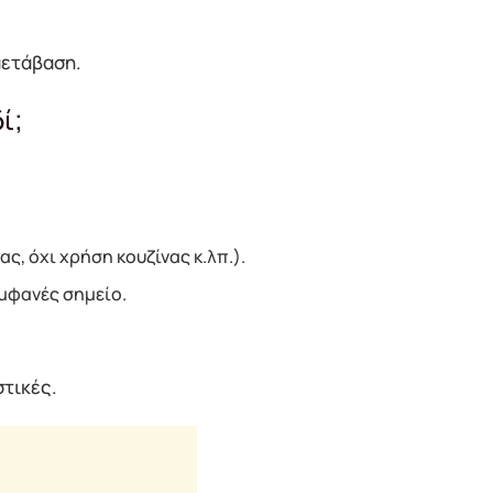
μετάβαση.
ί;
ς, όχι χρήση κουζίνας κ.λπ.).
μφανές σημείο.
στικές.