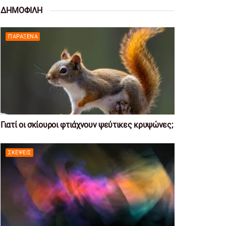
ΔΗΜΟΦΙΛΗ
ΠΑΡΆΞΕΝΑ
Γιατί οι σκίουροι φτιάχνουν ψεύτικες κρυψώνες;
ΣΚΈΨΕΙΣ