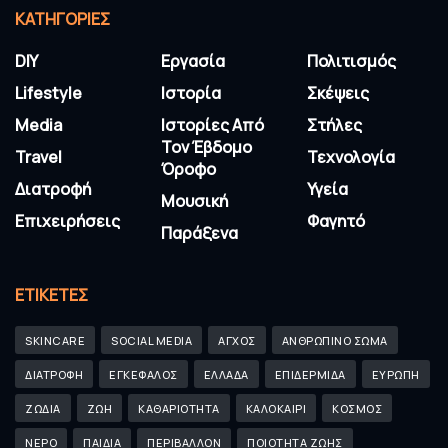
KΑΤΗΓΟΡΊΕΣ
DIY
Εργασία
Πολιτισμός
Lifestyle
Ιστορία
Σκέψεις
Media
Ιστορίες Από
Στήλες
Τον Έβδομο
Travel
Τεχνολογία
Όροφο
Διατροφή
Υγεία
Μουσική
Επιχειρήσεις
Φαγητό
Παράξενα
ΕΤΙΚΈΤΕΣ
SKINCARE
SOCIAL MEDIA
ΑΓΧΟΣ
ΑΝΘΡΩΠΙΝΟ ΣΩΜΑ
ΔΙΑΤΡΟΦΗ
ΕΓΚΕΦΑΛΟΣ
ΕΛΛΑΔΑ
ΕΠΙΔΕΡΜΙΔΑ
ΕΥΡΩΠΗ
ΖΩΔΙΑ
ΖΩΗ
ΚΑΘΑΡΙΟΤΗΤΑ
ΚΑΛΟΚΑΙΡΙ
ΚΟΣΜΟΣ
ΝΕΡΟ
ΠΑΙΔΙΑ
ΠΕΡΙΒΑΛΛΟΝ
ΠΟΙΟΤΗΤΑ ΖΩΗΣ