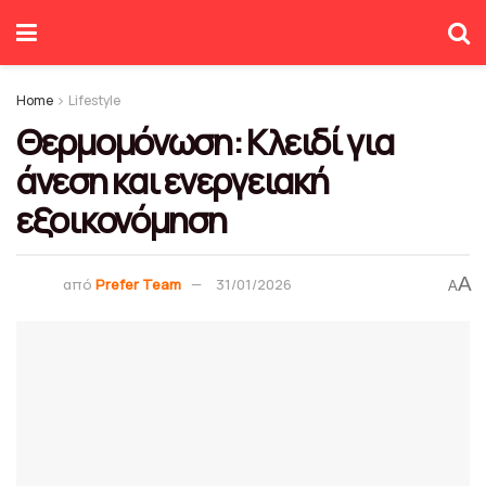
Home
Lifestyle
Θερμομόνωση: Κλειδί για
άνεση και ενεργειακή
εξοικονόμηση
A
από
Prefer Team
31/01/2026
A