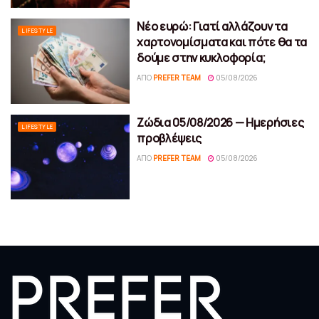
Νέο ευρώ: Γιατί αλλάζουν τα
LIFESTYLE
χαρτονομίσματα και πότε θα τα
δούμε στην κυκλοφορία;
ΑΠΌ
PREFER TEAM
05/08/2026
Ζώδια 05/08/2026 — Ημερήσιες
LIFESTYLE
προβλέψεις
ΑΠΌ
PREFER TEAM
05/08/2026