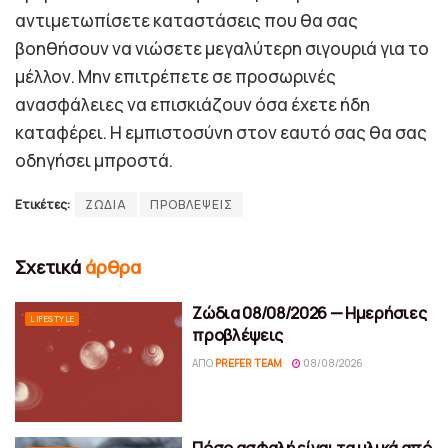
αντιμετωπίσετε καταστάσεις που θα σας
βοηθήσουν να νιώσετε μεγαλύτερη σιγουριά για το
μέλλον. Μην επιτρέπετε σε προσωρινές
ανασφάλειες να επισκιάζουν όσα έχετε ήδη
καταφέρει. Η εμπιστοσύνη στον εαυτό σας θα σας
οδηγήσει μπροστά.
Ετικέτες:
ΖΩΔΙΑ
ΠΡΟΒΛΕΨΕΙΣ
Σχετικά
άρθρα
Ζώδια 08/08/2026 — Ημερήσιες
LIFESTYLE
προβλέψεις
ΑΠΌ
PREFER TEAM
08/08/2026
Πόσο ασφαλή είναι τα υλικά από