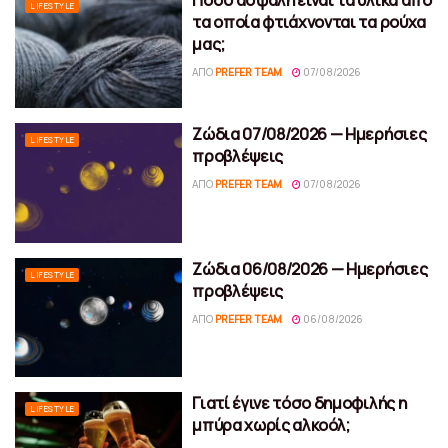
LIFESTYLE
τα οποία φτιάχνονται τα ρούχα
μας;
ΑΠΌ
PREFER TEAM
07/08/2026
Ζώδια 07/08/2026 — Ημερήσιες
LIFESTYLE
προβλέψεις
ΑΠΌ
PREFER TEAM
07/08/2026
Ζώδια 06/08/2026 — Ημερήσιες
LIFESTYLE
προβλέψεις
ΑΠΌ
PREFER TEAM
06/08/2026
Γιατί έγινε τόσο δημοφιλής η
LIFESTYLE
μπύρα χωρίς αλκοόλ;