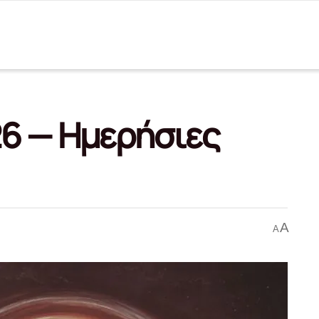
26 — Ημερήσιες
A
A