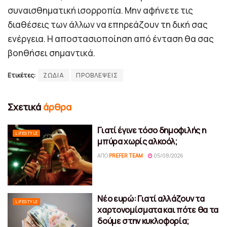
συναισθηματική ισορροπία. Μην αφήνετε τις
διαθέσεις των άλλων να επηρεάζουν τη δική σας
ενέργεια. Η αποστασιοποίηση από ένταση θα σας
βοηθήσει σημαντικά.
Ετικέτες:
ΖΩΔΙΑ
ΠΡΟΒΛΕΨΕΙΣ
Σχετικά
άρθρα
Γιατί έγινε τόσο δημοφιλής η
LIFESTYLE
μπύρα χωρίς αλκοόλ;
ΑΠΌ
PREFER TEAM
05/08/2026
Νέο ευρώ: Γιατί αλλάζουν τα
LIFESTYLE
χαρτονομίσματα και πότε θα τα
δούμε στην κυκλοφορία;