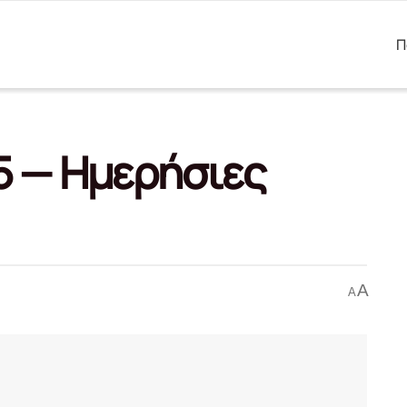
Π
5 — Ημερήσιες
A
A