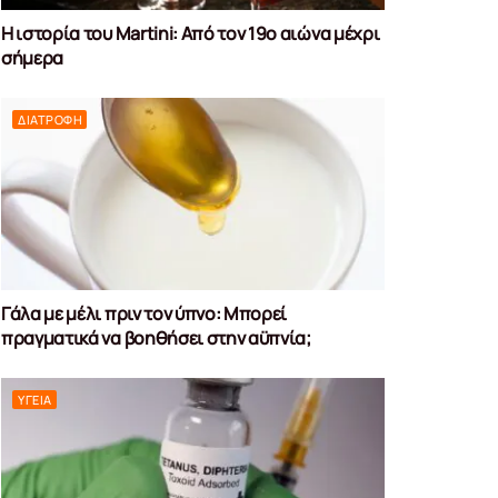
Η ιστορία του Martini: Από τον 19ο αιώνα μέχρι
σήμερα
ΔΙΑΤΡΟΦΉ
Γάλα με μέλι πριν τον ύπνο: Μπορεί
πραγματικά να βοηθήσει στην αϋπνία;
ΥΓΕΊΑ