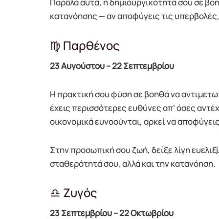
Παρόλα αυτά, η δημιουργικότητά σου σε βοη
κατανόησης — αν αποφύγεις τις υπερβολές, 
♍ Παρθένος
23 Αυγούστου – 22 Σεπτεμβρίου
Η πρακτική σου φύση σε βοηθά να αντιμετωπ
έχεις περισσότερες ευθύνες απ’ όσες αντέχε
οικονομικά ευνοούνται, αρκεί να αποφύγει
Στην προσωπική σου ζωή, δείξε λίγη ευελιξ
σταθερότητά σου, αλλά και την κατανόηση.
♎ Ζυγός
23 Σεπτεμβρίου – 22 Οκτωβρίου