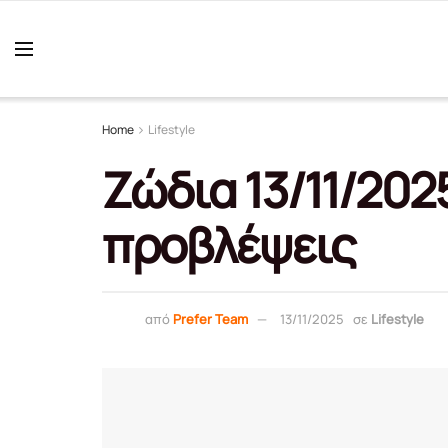
Home
Lifestyle
Ζώδια 13/11/202
προβλέψεις
από
Prefer Team
13/11/2025
σε
Lifestyle