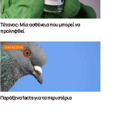
Τέτανος: Μία ασθένεια που μπορεί να
προληφθεί
ΠΑΡΆΞΕΝΑ
Παράξενα facts για τα περιστέρια