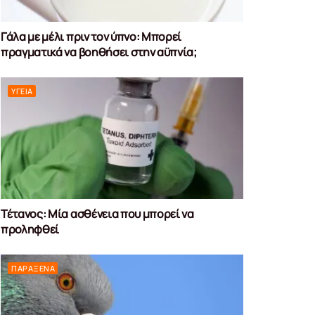
Γάλα με μέλι πριν τον ύπνο: Μπορεί
πραγματικά να βοηθήσει στην αϋπνία;
ΥΓΕΊΑ
Τέτανος: Μία ασθένεια που μπορεί να
προληφθεί
ΠΑΡΆΞΕΝΑ