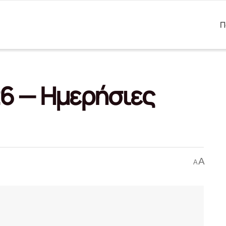
Π
26 — Ημερήσιες
A
A