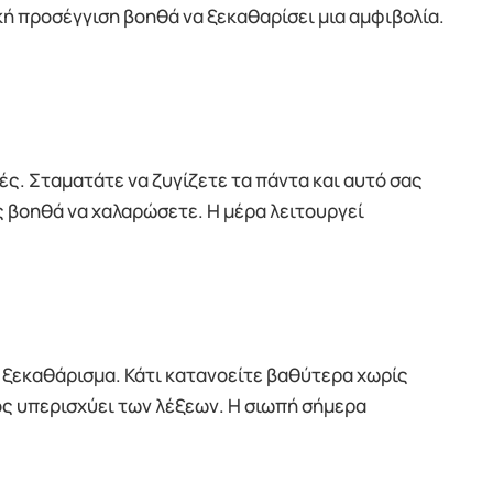
κή προσέγγιση βοηθά να ξεκαθαρίσει μια αμφιβολία.
ές. Σταματάτε να ζυγίζετε τα πάντα και αυτό σας
ς βοηθά να χαλαρώσετε. Η μέρα λειτουργεί
 ξεκαθάρισμα. Κάτι κατανοείτε βαθύτερα χωρίς
θος υπερισχύει των λέξεων. Η σιωπή σήμερα