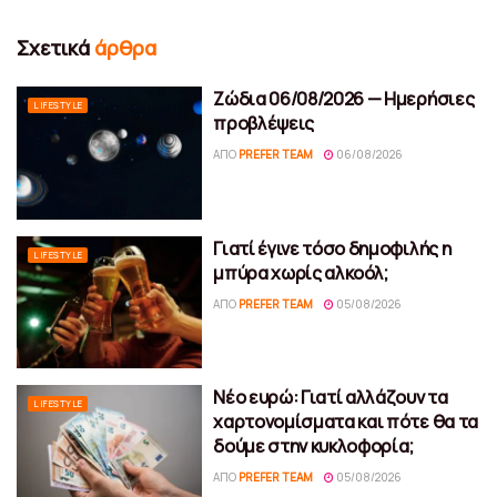
Σχετικά
άρθρα
Ζώδια 06/08/2026 — Ημερήσιες
LIFESTYLE
προβλέψεις
ΑΠΌ
PREFER TEAM
06/08/2026
Γιατί έγινε τόσο δημοφιλής η
LIFESTYLE
μπύρα χωρίς αλκοόλ;
ΑΠΌ
PREFER TEAM
05/08/2026
Νέο ευρώ: Γιατί αλλάζουν τα
LIFESTYLE
χαρτονομίσματα και πότε θα τα
δούμε στην κυκλοφορία;
ΑΠΌ
PREFER TEAM
05/08/2026