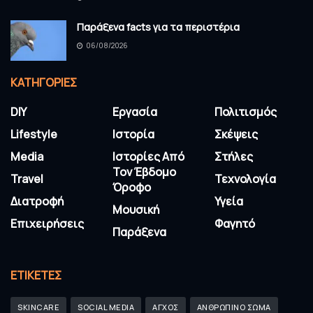
Παράξενα facts για τα περιστέρια
06/08/2026
KΑΤΗΓΟΡΊΕΣ
DIY
Εργασία
Πολιτισμός
Lifestyle
Ιστορία
Σκέψεις
Media
Ιστορίες Από
Στήλες
Τον Έβδομο
Travel
Τεχνολογία
Όροφο
Διατροφή
Υγεία
Μουσική
Επιχειρήσεις
Φαγητό
Παράξενα
ΕΤΙΚΈΤΕΣ
SKINCARE
SOCIAL MEDIA
ΑΓΧΟΣ
ΑΝΘΡΩΠΙΝΟ ΣΩΜΑ