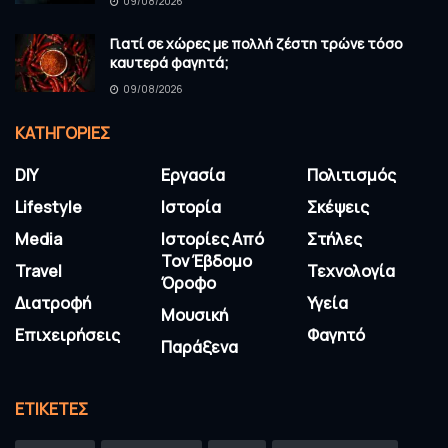
09/08/2026
Γιατί σε χώρες με πολλή ζέστη τρώνε τόσο
καυτερά φαγητά;
09/08/2026
KΑΤΗΓΟΡΊΕΣ
DIY
Εργασία
Πολιτισμός
Lifestyle
Ιστορία
Σκέψεις
Media
Ιστορίες Από
Στήλες
Τον Έβδομο
Travel
Τεχνολογία
Όροφο
Διατροφή
Υγεία
Μουσική
Επιχειρήσεις
Φαγητό
Παράξενα
ΕΤΙΚΈΤΕΣ