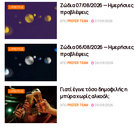
Ζώδια 07/08/2026 — Ημερήσιες
LIFESTYLE
προβλέψεις
ΑΠΌ
PREFER TEAM
07/08/2026
Ζώδια 06/08/2026 — Ημερήσιες
LIFESTYLE
προβλέψεις
ΑΠΌ
PREFER TEAM
06/08/2026
Γιατί έγινε τόσο δημοφιλής η
LIFESTYLE
μπύρα χωρίς αλκοόλ;
ΑΠΌ
PREFER TEAM
05/08/2026