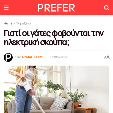
Home
Παράξενα
Γιατί οι γάτες φοβούνται την
ηλεκτρική σκούπα;
A
από
Prefer Team
12/05/2026
A