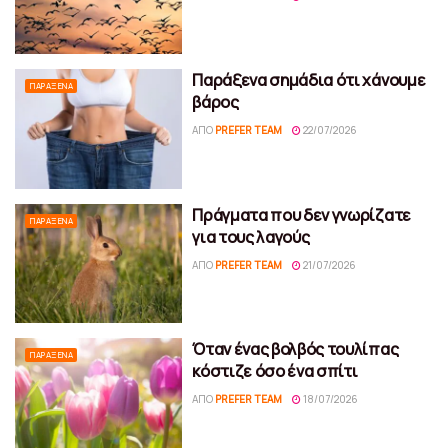
Παράξενα σημάδια ότι χάνουμε
ΠΑΡΆΞΕΝΑ
βάρος
ΑΠΌ
PREFER TEAM
22/07/2026
Πράγματα που δεν γνωρίζατε
ΠΑΡΆΞΕΝΑ
για τους λαγούς
ΑΠΌ
PREFER TEAM
21/07/2026
Όταν ένας βολβός τουλίπας
ΠΑΡΆΞΕΝΑ
κόστιζε όσο ένα σπίτι
ΑΠΌ
PREFER TEAM
18/07/2026