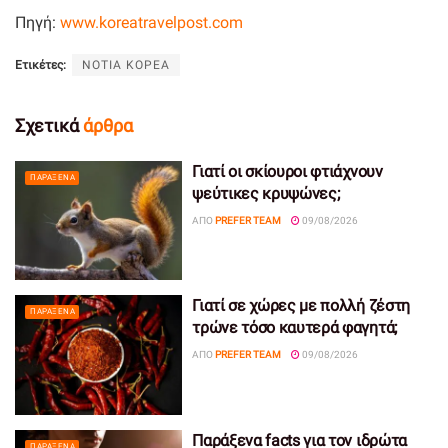
Πηγή:
www.koreatravelpost.com
Ετικέτες:
ΝΟΤΙΑ ΚΟΡΕΑ
Σχετικά
άρθρα
Γιατί οι σκίουροι φτιάχνουν
ΠΑΡΆΞΕΝΑ
ψεύτικες κρυψώνες;
ΑΠΌ
PREFER TEAM
09/08/2026
Γιατί σε χώρες με πολλή ζέστη
ΠΑΡΆΞΕΝΑ
τρώνε τόσο καυτερά φαγητά;
ΑΠΌ
PREFER TEAM
09/08/2026
Παράξενα facts για τον ιδρώτα
ΠΑΡΆΞΕΝΑ