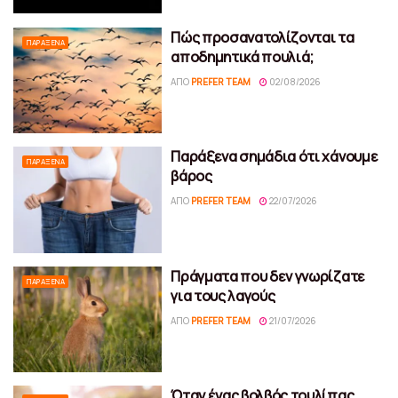
Πώς προσανατολίζονται τα
ΠΑΡΆΞΕΝΑ
αποδημητικά πουλιά;
ΑΠΌ
PREFER TEAM
02/08/2026
Παράξενα σημάδια ότι χάνουμε
ΠΑΡΆΞΕΝΑ
βάρος
ΑΠΌ
PREFER TEAM
22/07/2026
Πράγματα που δεν γνωρίζατε
ΠΑΡΆΞΕΝΑ
για τους λαγούς
ΑΠΌ
PREFER TEAM
21/07/2026
Όταν ένας βολβός τουλίπας