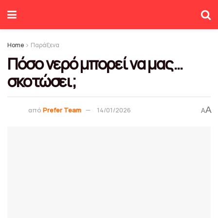
Home
Παράξενα
Πόσο νερό μπορεί να μας…
σκοτώσει;
A
από
Prefer Team
14/01/2026
A