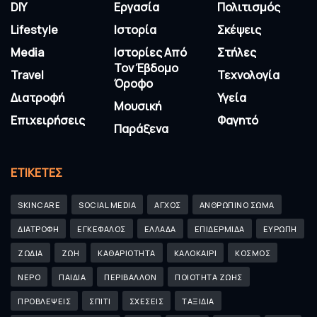
DIY
Εργασία
Πολιτισμός
Lifestyle
Ιστορία
Σκέψεις
Media
Ιστορίες Από
Στήλες
Τον Έβδομο
Travel
Τεχνολογία
Όροφο
Διατροφή
Υγεία
Μουσική
Επιχειρήσεις
Φαγητό
Παράξενα
ΕΤΙΚΈΤΕΣ
SKINCARE
SOCIAL MEDIA
ΑΓΧΟΣ
ΑΝΘΡΩΠΙΝΟ ΣΩΜΑ
ΔΙΑΤΡΟΦΗ
ΕΓΚΕΦΑΛΟΣ
ΕΛΛΑΔΑ
ΕΠΙΔΕΡΜΙΔΑ
ΕΥΡΩΠΗ
ΖΩΔΙΑ
ΖΩΗ
ΚΑΘΑΡΙΟΤΗΤΑ
ΚΑΛΟΚΑΙΡΙ
ΚΟΣΜΟΣ
ΝΕΡΟ
ΠΑΙΔΙΑ
ΠΕΡΙΒΑΛΛΟΝ
ΠΟΙΟΤΗΤΑ ΖΩΗΣ
ΠΡΟΒΛΕΨΕΙΣ
ΣΠΙΤΙ
ΣΧΕΣΕΙΣ
ΤΑΞΙΔΙΑ