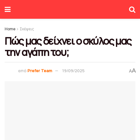
Home
Σκέψεις
Πώς μας δείχνει ο σκύλος μας
την αγάπη του;
A
από
Prefer Team
19/09/2025
A