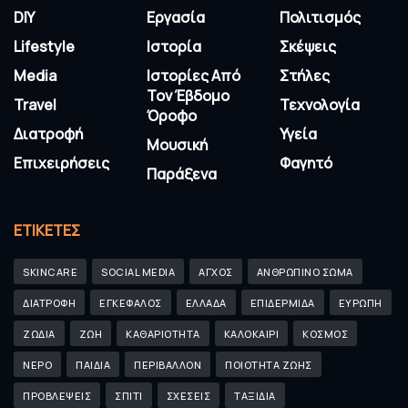
DIY
Εργασία
Πολιτισμός
Lifestyle
Ιστορία
Σκέψεις
Media
Ιστορίες Από
Στήλες
Τον Έβδομο
Travel
Τεχνολογία
Όροφο
Διατροφή
Υγεία
Μουσική
Επιχειρήσεις
Φαγητό
Παράξενα
ΕΤΙΚΈΤΕΣ
SKINCARE
SOCIAL MEDIA
ΑΓΧΟΣ
ΑΝΘΡΩΠΙΝΟ ΣΩΜΑ
ΔΙΑΤΡΟΦΗ
ΕΓΚΕΦΑΛΟΣ
ΕΛΛΑΔΑ
ΕΠΙΔΕΡΜΙΔΑ
ΕΥΡΩΠΗ
ΖΩΔΙΑ
ΖΩΗ
ΚΑΘΑΡΙΟΤΗΤΑ
ΚΑΛΟΚΑΙΡΙ
ΚΟΣΜΟΣ
ΝΕΡΟ
ΠΑΙΔΙΑ
ΠΕΡΙΒΑΛΛΟΝ
ΠΟΙΟΤΗΤΑ ΖΩΗΣ
ΠΡΟΒΛΕΨΕΙΣ
ΣΠΙΤΙ
ΣΧΕΣΕΙΣ
ΤΑΞΙΔΙΑ