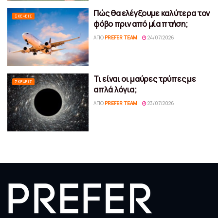
Πώς θα ελέγξουμε καλύτερα τον
ΣΚΈΨΕΙΣ
φόβο πριν από μία πτήση;
ΑΠΌ
PREFER TEAM
24/07/2026
Τι είναι οι μαύρες τρύπες με
ΣΚΈΨΕΙΣ
απλά λόγια;
ΑΠΌ
PREFER TEAM
23/07/2026