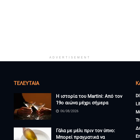
ADVERTISEMENT
ΤΕΛΕΥΤΑΊΑ
K
DI
Η ιστορία του Martini: Από τον
19ο αιώνα μέχρι σήμερα
Li
06/08/2026
M
Tr
Δ
Γάλα με μέλι πριν τον ύπνο:
Ε
Μπορεί πραγματικά να