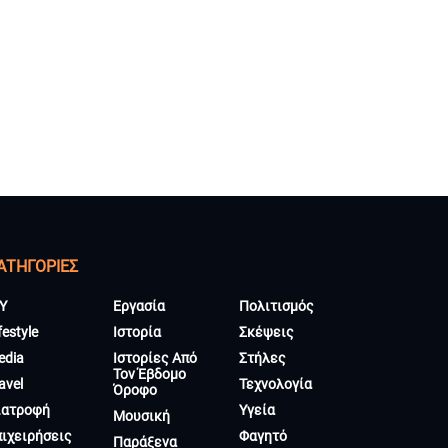
ΑΤΗΓΟΡΊΕΣ
Y
Εργασία
Πολιτισμός
festyle
Ιστορία
Σκέψεις
edia
Ιστορίες Από
Στήλες
Τον Έβδομο
avel
Τεχνολογία
Όροφο
ιατροφή
Υγεία
Μουσική
πιχειρήσεις
Φαγητό
Παράξενα