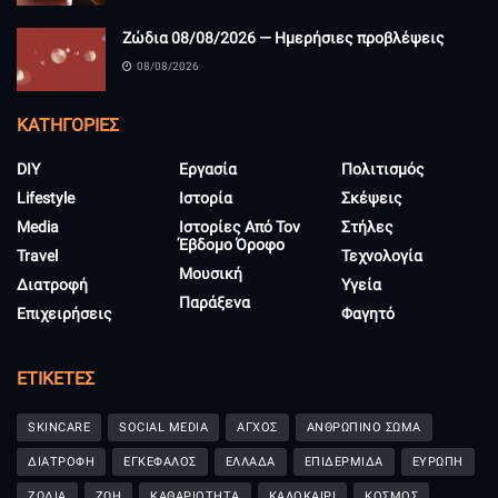
Ζώδια 08/08/2026 — Ημερήσιες προβλέψεις
08/08/2026
KΑΤΗΓΟΡΊΕΣ
DIY
Εργασία
Πολιτισμός
Lifestyle
Ιστορία
Σκέψεις
Media
Ιστορίες Από Τον
Στήλες
Έβδομο Όροφο
Travel
Τεχνολογία
Μουσική
Διατροφή
Υγεία
Παράξενα
Επιχειρήσεις
Φαγητό
ΕΤΙΚΈΤΕΣ
SKINCARE
SOCIAL MEDIA
ΑΓΧΟΣ
ΑΝΘΡΩΠΙΝΟ ΣΩΜΑ
ΔΙΑΤΡΟΦΗ
ΕΓΚΕΦΑΛΟΣ
ΕΛΛΑΔΑ
ΕΠΙΔΕΡΜΙΔΑ
ΕΥΡΩΠΗ
ΖΩΔΙΑ
ΖΩΗ
ΚΑΘΑΡΙΟΤΗΤΑ
ΚΑΛΟΚΑΙΡΙ
ΚΟΣΜΟΣ