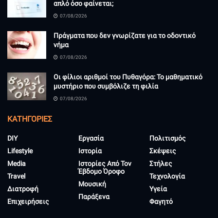
απλό όσο φαίνεται;
07/08/2026
Πράγματα που δεν γνωρίζατε για το οδοντικό
νήμα
07/08/2026
Οι φίλιοι αριθμοί του Πυθαγόρα: Το μαθηματικό
μυστήριο που συμβόλιζε τη φιλία
07/08/2026
KΑΤΗΓΟΡΊΕΣ
DIY
Εργασία
Πολιτισμός
Lifestyle
Ιστορία
Σκέψεις
Media
Ιστορίες Από Τον
Στήλες
Έβδομο Όροφο
Travel
Τεχνολογία
Μουσική
Διατροφή
Υγεία
Παράξενα
Επιχειρήσεις
Φαγητό