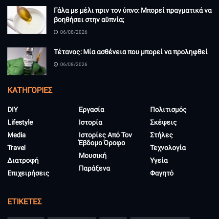
Γάλα με μέλι πριν τον ύπνο: Μπορεί πραγματικά να
βοηθήσει στην αϋπνία;
06/08/2026
Τέτανος: Μία ασθένεια που μπορεί να προληφθεί
06/08/2026
KΑΤΗΓΟΡΊΕΣ
DIY
Εργασία
Πολιτισμός
Lifestyle
Ιστορία
Σκέψεις
Media
Ιστορίες Από Τον
Στήλες
Έβδομο Όροφο
Travel
Τεχνολογία
Μουσική
Διατροφή
Υγεία
Παράξενα
Επιχειρήσεις
Φαγητό
ΕΤΙΚΈΤΕΣ