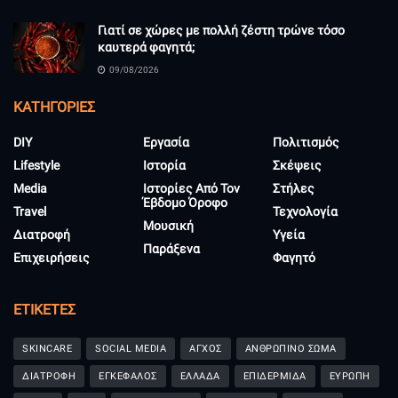
Γιατί σε χώρες με πολλή ζέστη τρώνε τόσο
καυτερά φαγητά;
09/08/2026
KΑΤΗΓΟΡΊΕΣ
DIY
Εργασία
Πολιτισμός
Lifestyle
Ιστορία
Σκέψεις
Media
Ιστορίες Από Τον
Στήλες
Έβδομο Όροφο
Travel
Τεχνολογία
Μουσική
Διατροφή
Υγεία
Παράξενα
Επιχειρήσεις
Φαγητό
ΕΤΙΚΈΤΕΣ
SKINCARE
SOCIAL MEDIA
ΑΓΧΟΣ
ΑΝΘΡΩΠΙΝΟ ΣΩΜΑ
ΔΙΑΤΡΟΦΗ
ΕΓΚΕΦΑΛΟΣ
ΕΛΛΑΔΑ
ΕΠΙΔΕΡΜΙΔΑ
ΕΥΡΩΠΗ