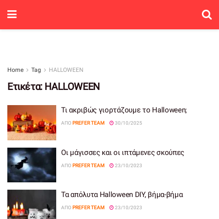
Home
Tag
HALLOWEEN
Ετικέτα:
HALLOWEEN
Τι ακριβώς γιορτάζουμε το Halloween;
ΑΠΌ
PREFER TEAM
30/10/2025
Οι μάγισσες και οι ιπτάμενες σκούπες
ΑΠΌ
PREFER TEAM
23/10/2023
Τα απόλυτα Halloween DIY, βήμα-βήμα
ΑΠΌ
PREFER TEAM
23/10/2023