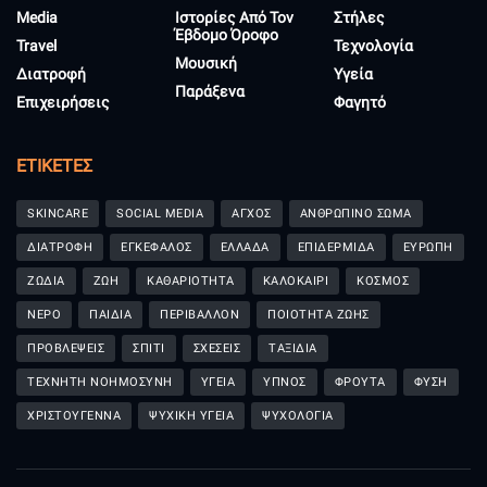
Media
Ιστορίες Από Τον
Στήλες
Έβδομο Όροφο
Travel
Τεχνολογία
Μουσική
Διατροφή
Υγεία
Παράξενα
Επιχειρήσεις
Φαγητό
ΕΤΙΚΈΤΕΣ
SKINCARE
SOCIAL MEDIA
ΑΓΧΟΣ
ΑΝΘΡΩΠΙΝΟ ΣΩΜΑ
ΔΙΑΤΡΟΦΗ
ΕΓΚΕΦΑΛΟΣ
ΕΛΛΑΔΑ
ΕΠΙΔΕΡΜΙΔΑ
ΕΥΡΩΠΗ
ΖΩΔΙΑ
ΖΩΗ
ΚΑΘΑΡΙΟΤΗΤΑ
ΚΑΛΟΚΑΙΡΙ
ΚΟΣΜΟΣ
ΝΕΡΟ
ΠΑΙΔΙΑ
ΠΕΡΙΒΑΛΛΟΝ
ΠΟΙΟΤΗΤΑ ΖΩΗΣ
ΠΡΟΒΛΕΨΕΙΣ
ΣΠΙΤΙ
ΣΧΕΣΕΙΣ
ΤΑΞΙΔΙΑ
ΤΕΧΝΗΤΗ ΝΟΗΜΟΣΥΝΗ
ΥΓΕΙΑ
ΥΠΝΟΣ
ΦΡΟΥΤΑ
ΦΥΣΗ
ΧΡΙΣΤΟΥΓΕΝΝΑ
ΨΥΧΙΚΗ ΥΓΕΙΑ
ΨΥΧΟΛΟΓΙΑ