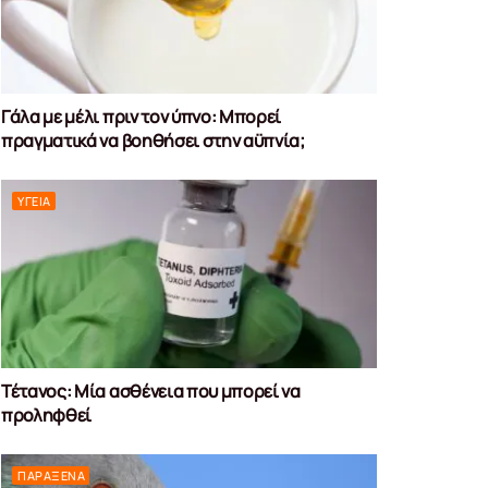
Γάλα με μέλι πριν τον ύπνο: Μπορεί
πραγματικά να βοηθήσει στην αϋπνία;
ΥΓΕΊΑ
Τέτανος: Μία ασθένεια που μπορεί να
προληφθεί
ΠΑΡΆΞΕΝΑ