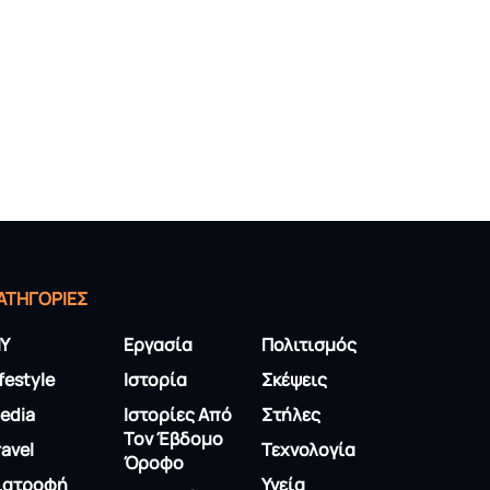
ΑΤΗΓΟΡΊΕΣ
IY
Εργασία
Πολιτισμός
ifestyle
Ιστορία
Σκέψεις
edia
Ιστορίες Από
Στήλες
Τον Έβδομο
ravel
Τεχνολογία
Όροφο
ιατροφή
Υγεία