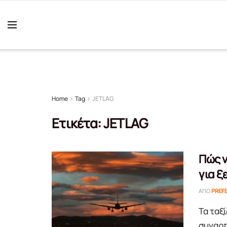
Home
Tag
JETLAG
Ετικέτα:
JETLAG
Πώς ν
για ξ
ΑΠΌ
PREF
Τα ταξ
συναρπ