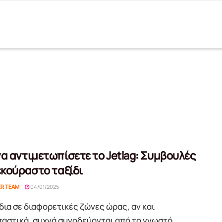
α αντιμετωπίσετε το Jetlag: Συμβουλές
εκούραστο ταξίδι
ER TEAM
04/01/2025
ίδια σε διαφορετικές ζώνες ώρας, αν και
αστικά, συχνά συνοδεύονται από το γνωστό