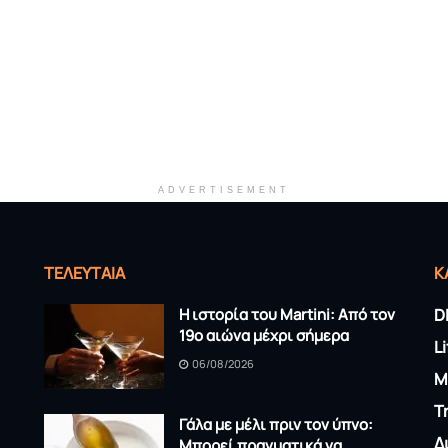
ADVERTISEMENT
ΤΕΛΕΥΤΑΊΑ
K
Η ιστορία του Martini: Από τον
D
19ο αιώνα μέχρι σήμερα
L
06/08/2026
M
T
Γάλα με μέλι πριν τον ύπνο:
Δ
Μπορεί πραγματικά να