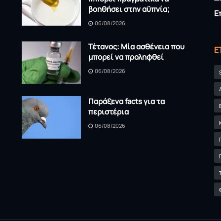
βοηθήσει στην αϋπνία;
Ε
06/08/2026
Τέτανος: Μία ασθένεια που
Ε
μπορεί να προληφθεί
06/08/2026
Παράξενα facts για τα
περιστέρια
06/08/2026