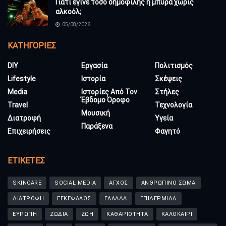
Γιατί έγινε τόσο δημοφιλής η μπύρα χωρίς
αλκοόλ;
05/08/2026
KΑΤΗΓΟΡΊΕΣ
DIY
Εργασία
Πολιτισμός
Lifestyle
Ιστορία
Σκέψεις
Media
Ιστορίες Από Τον
Στήλες
Έβδομο Όροφο
Travel
Τεχνολογία
Μουσική
Διατροφή
Υγεία
Παράξενα
Επιχειρήσεις
Φαγητό
ΕΤΙΚΈΤΕΣ
SKINCARE
SOCIAL MEDIA
ΑΓΧΟΣ
ΑΝΘΡΩΠΙΝΟ ΣΩΜΑ
ΔΙΑΤΡΟΦΗ
ΕΓΚΕΦΑΛΟΣ
ΕΛΛΑΔΑ
ΕΠΙΔΕΡΜΙΔΑ
ΕΥΡΩΠΗ
ΖΩΔΙΑ
ΖΩΗ
ΚΑΘΑΡΙΟΤΗΤΑ
ΚΑΛΟΚΑΙΡΙ