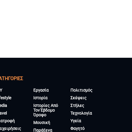
ΑΤΗΓΟΡΊΕΣ
Y
Εργασία
Πολιτισμός
festyle
Ιστορία
Σκέψεις
edia
Ιστορίες Από
Στήλες
Τον Έβδομο
avel
Τεχνολογία
Όροφο
ιατροφή
Υγεία
Μουσική
πιχειρήσεις
Φαγητό
Παράξενα