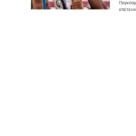
Παγκόσμ
επέτειος