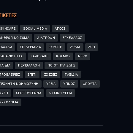
ΤΙΚΈΤΕΣ
SKINCARE
SOCIAL MEDIA
ΑΓΧΟΣ
ΑΝΘΡΩΠΙΝΟ ΣΩΜΑ
ΔΙΑΤΡΟΦΗ
ΕΓΚΕΦΑΛΟΣ
ΕΛΛΑΔΑ
ΕΠΙΔΕΡΜΙΔΑ
ΕΥΡΩΠΗ
ΖΩΔΙΑ
ΖΩΗ
ΚΑΘΑΡΙΟΤΗΤΑ
ΚΑΛΟΚΑΙΡΙ
ΚΟΣΜΟΣ
ΝΕΡΟ
ΠΑΙΔΙΑ
ΠΕΡΙΒΑΛΛΟΝ
ΠΟΙΟΤΗΤΑ ΖΩΗΣ
ΠΡΟΒΛΕΨΕΙΣ
ΣΠΙΤΙ
ΣΧΕΣΕΙΣ
ΤΑΞΙΔΙΑ
ΤΕΧΝΗΤΗ ΝΟΗΜΟΣΥΝΗ
ΥΓΕΙΑ
ΥΠΝΟΣ
ΦΡΟΥΤΑ
ΦΥΣΗ
ΧΡΙΣΤΟΥΓΕΝΝΑ
ΨΥΧΙΚΗ ΥΓΕΙΑ
ΨΥΧΟΛΟΓΙΑ