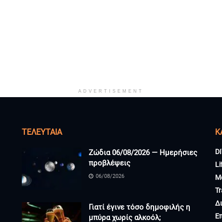
ADVERTISEMENT
ΤΕΛΕΥΤΑΊΑ
K
DI
Ζώδια 06/08/2026 — Ημερήσιες
προβλέψεις
Li
06/08/2026
M
Tr
Δ
Γιατί έγινε τόσο δημοφιλής η
Ε
μπύρα χωρίς αλκοόλ;