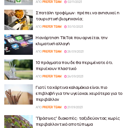
ΑΠΌ
PREFER TEAM
02/11/2023
Σπατάλη τροφίμων: πρέπει να ανησυχεί η
τουριστική βιομηχανία;
ΑΠΌ
PREFER TEAM
30/10/2023
Η ανάρτηση TikTok που αρνείται την
κλιματική αλλαγή
ΑΠΌ
PREFER TEAM
26/09/2023
10 πράγματα που δε θα περιμένατε ότι
περιέχουν πλαστικό
ΑΠΌ
PREFER TEAM
24/09/2023
Γιατί τα χάρτινα καλαμάκια είναι πιο
επιβλαβή για την υγεία και χειρότερα για το
περιβάλλον
ΑΠΌ
PREFER TEAM
21/09/2023
“Πράσινες” διακοπές: ταξιδεύοντας χωρίς
περιβαλλοντικό αποτύπωμα