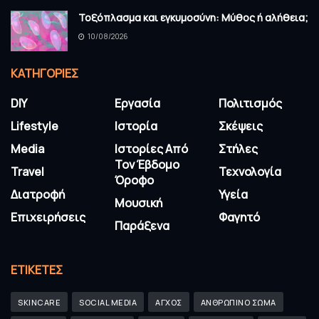
Τοξόπλασμα και εγκυμοσύνη: Μύθος ή αλήθεια;
10/08/2026
KΑΤΗΓΟΡΊΕΣ
DIY
Εργασία
Πολιτισμός
Lifestyle
Ιστορία
Σκέψεις
Media
Ιστορίες Από
Στήλες
Τον Έβδομο
Travel
Τεχνολογία
Όροφο
Διατροφή
Υγεία
Μουσική
Επιχειρήσεις
Φαγητό
Παράξενα
ΕΤΙΚΈΤΕΣ
SKINCARE
SOCIAL MEDIA
ΑΓΧΟΣ
ΑΝΘΡΩΠΙΝΟ ΣΩΜΑ