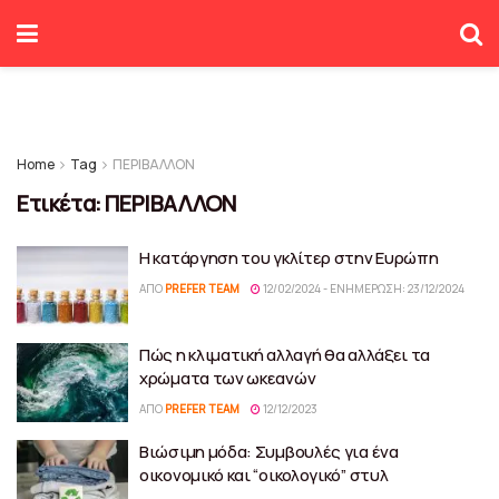
Home
Tag
ΠΕΡΙΒΑΛΛΟΝ
Ετικέτα:
ΠΕΡΙΒΑΛΛΟΝ
Η κατάργηση του γκλίτερ στην Ευρώπη
ΑΠΌ
PREFER TEAM
12/02/2024 - ΕΝΗΜΈΡΩΣΗ: 23/12/2024
Πώς η κλιματική αλλαγή θα αλλάξει τα
χρώματα των ωκεανών
ΑΠΌ
PREFER TEAM
12/12/2023
Βιώσιμη μόδα: Συμβουλές για ένα
οικονομικό και “οικολογικό” στυλ