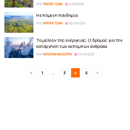
ΑΠΌ
PREFER TEAM
21/05/2023
Η επόμενη πανδημία
ΑΠΌ
PREFER TEAM
06/05/2023
Το μέλλον της ενέργειας: Ο δρόμος για την
κατάργηση των εκπομπών άνθρακα
ΑΠΌ
ΚΑΤΕΡΊΝΑ ΦΛΈΣΟΥΡΑ
30/03/2023
1
…
3
4
5