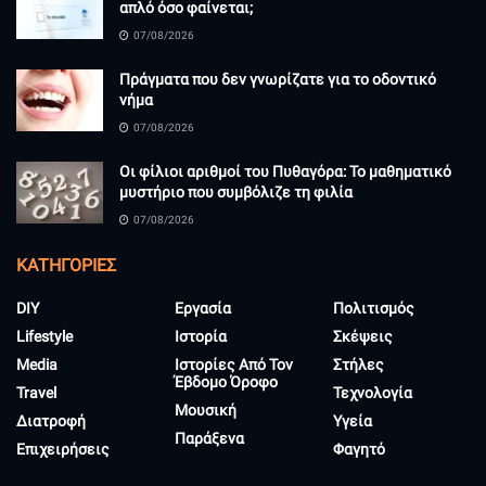
απλό όσο φαίνεται;
07/08/2026
Πράγματα που δεν γνωρίζατε για το οδοντικό
νήμα
07/08/2026
Οι φίλιοι αριθμοί του Πυθαγόρα: Το μαθηματικό
μυστήριο που συμβόλιζε τη φιλία
07/08/2026
KΑΤΗΓΟΡΊΕΣ
DIY
Εργασία
Πολιτισμός
Lifestyle
Ιστορία
Σκέψεις
Media
Ιστορίες Από Τον
Στήλες
Έβδομο Όροφο
Travel
Τεχνολογία
Μουσική
Διατροφή
Υγεία
Παράξενα
Επιχειρήσεις
Φαγητό