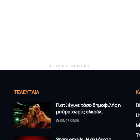
ADVERTISEMENT
ΤΕΛΕΥΤΑΊΑ
K
Γιατί έγινε τόσο δημοφιλής η
D
μπύρα χωρίς αλκοόλ;
L
05/08/2026
M
T
Spam emails: Η αλλόκοτη