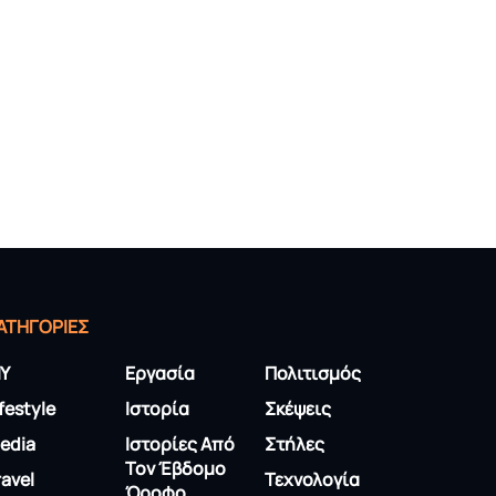
ΑΤΗΓΟΡΊΕΣ
IY
Εργασία
Πολιτισμός
ifestyle
Ιστορία
Σκέψεις
edia
Ιστορίες Από
Στήλες
Τον Έβδομο
ravel
Τεχνολογία
Όροφο