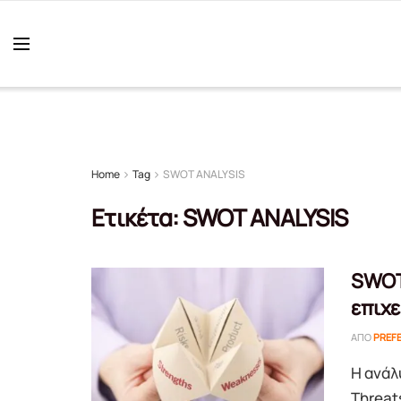
Home
Tag
SWOT ANALYSIS
Ετικέτα:
SWOT ANALYSIS
SWOT 
επιχ
ΑΠΌ
PREF
Η ανάλ
Threats