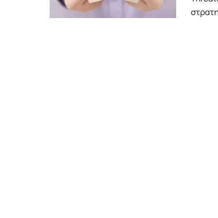
στρατη