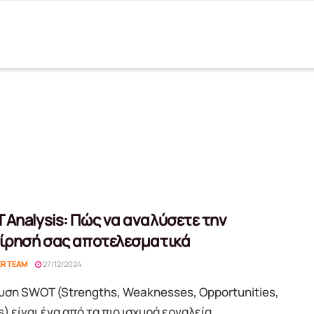
Analysis: Πώς να αναλύσετε την
είρησή σας αποτελεσματικά
ER TEAM
27/12/2024
υση SWOT (Strengths, Weaknesses, Opportunities,
) είναι ένα από τα πιο ισχυρά εργαλεία