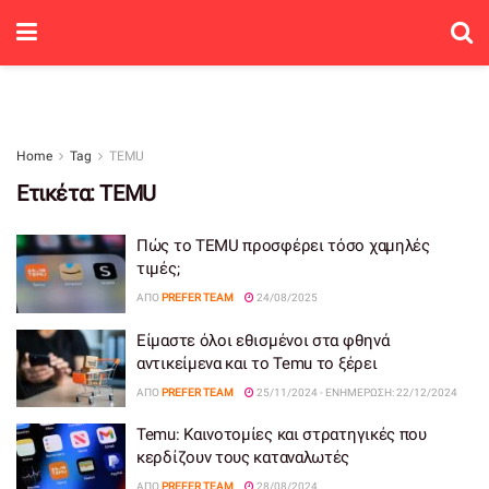
Home
Tag
TEMU
Ετικέτα:
TEMU
Πώς το TEMU προσφέρει τόσο χαμηλές
τιμές;
ΑΠΌ
PREFER TEAM
24/08/2025
Είμαστε όλοι εθισμένοι στα φθηνά
αντικείμενα και το Temu το ξέρει
ΑΠΌ
PREFER TEAM
25/11/2024 - ΕΝΗΜΈΡΩΣΗ: 22/12/2024
Temu: Καινοτομίες και στρατηγικές που
κερδίζουν τους καταναλωτές
ΑΠΌ
PREFER TEAM
28/08/2024