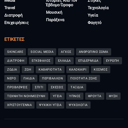
Media
Ιστορίες Από Τον
Στήλες
Έβδομο Όροφο
Travel
Τεχνολογία
Μουσική
Διατροφή
Υγεία
Παράξενα
Επιχειρήσεις
Φαγητό
ΕΤΙΚΈΤΕΣ
SKINCARE
SOCIAL MEDIA
ΑΓΧΟΣ
ΑΝΘΡΩΠΙΝΟ ΣΩΜΑ
ΔΙΑΤΡΟΦΗ
ΕΓΚΕΦΑΛΟΣ
ΕΛΛΑΔΑ
ΕΠΙΔΕΡΜΙΔΑ
ΕΥΡΩΠΗ
ΖΩΔΙΑ
ΖΩΗ
ΚΑΘΑΡΙΟΤΗΤΑ
ΚΑΛΟΚΑΙΡΙ
ΚΟΣΜΟΣ
ΝΕΡΟ
ΠΑΙΔΙΑ
ΠΕΡΙΒΑΛΛΟΝ
ΠΟΙΟΤΗΤΑ ΖΩΗΣ
ΠΡΟΒΛΕΨΕΙΣ
ΣΠΙΤΙ
ΣΧΕΣΕΙΣ
ΤΑΞΙΔΙΑ
ΤΕΧΝΗΤΗ ΝΟΗΜΟΣΥΝΗ
ΥΓΕΙΑ
ΥΠΝΟΣ
ΦΡΟΥΤΑ
ΦΥΣΗ
ΧΡΙΣΤΟΥΓΕΝΝΑ
ΨΥΧΙΚΗ ΥΓΕΙΑ
ΨΥΧΟΛΟΓΙΑ