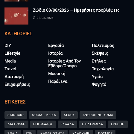
Ζώδια 08/08/2026 — Ημερήσιες προβλέψεις
08/08/2026
KΑΤΗΓΟΡΊΕΣ
DIY
Εργασία
Πολιτισμός
Lifestyle
Ιστορία
Σκέψεις
Media
Ιστορίες Από Τον
Στήλες
Έβδομο Όροφο
Travel
Τεχνολογία
Μουσική
Διατροφή
Υγεία
Παράξενα
Επιχειρήσεις
Φαγητό
ΕΤΙΚΈΤΕΣ
SKINCARE
SOCIAL MEDIA
ΑΓΧΟΣ
ΑΝΘΡΩΠΙΝΟ ΣΩΜΑ
ΔΙΑΤΡΟΦΗ
ΕΓΚΕΦΑΛΟΣ
ΕΛΛΑΔΑ
ΕΠΙΔΕΡΜΙΔΑ
ΕΥΡΩΠΗ
ΖΩΔΙΑ
ΖΩΗ
ΚΑΘΑΡΙΟΤΗΤΑ
ΚΑΛΟΚΑΙΡΙ
ΚΟΣΜΟΣ