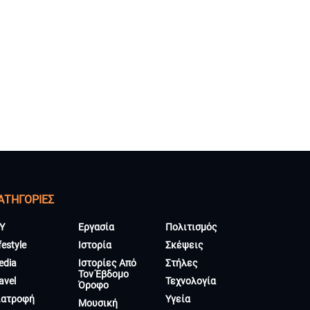
ΑΤΗΓΟΡΊΕΣ
Y
Εργασία
Πολιτισμός
festyle
Ιστορία
Σκέψεις
edia
Ιστορίες Από
Στήλες
Τον Έβδομο
avel
Τεχνολογία
Όροφο
ιατροφή
Υγεία
Μουσική