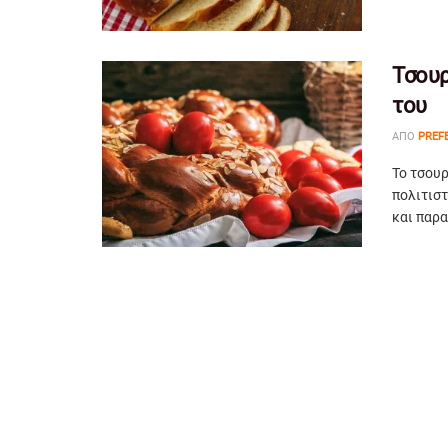
Τσουρ
του
ΑΠΌ
PREF
Το τσουρ
πολιτισ
και παρα