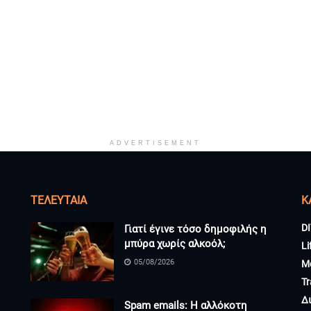
ADVERTISEMENT
ΤΕΛΕΥΤΑΊΑ
K
DI
Γιατί έγινε τόσο δημοφιλής η
μπύρα χωρίς αλκοόλ;
Li
05/08/2026
M
Tr
Δ
Spam emails: Η αλλόκοτη