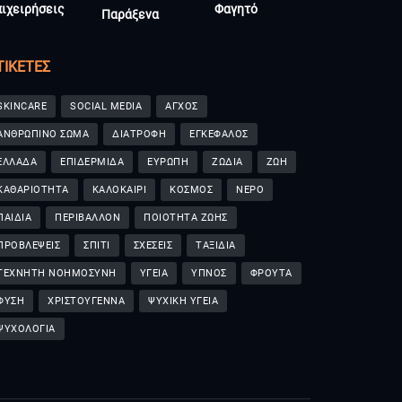
πιχειρήσεις
Φαγητό
Παράξενα
ΤΙΚΈΤΕΣ
SKINCARE
SOCIAL MEDIA
ΑΓΧΟΣ
ΑΝΘΡΩΠΙΝΟ ΣΩΜΑ
ΔΙΑΤΡΟΦΗ
ΕΓΚΕΦΑΛΟΣ
ΕΛΛΑΔΑ
ΕΠΙΔΕΡΜΙΔΑ
ΕΥΡΩΠΗ
ΖΩΔΙΑ
ΖΩΗ
ΚΑΘΑΡΙΟΤΗΤΑ
ΚΑΛΟΚΑΙΡΙ
ΚΟΣΜΟΣ
ΝΕΡΟ
ΠΑΙΔΙΑ
ΠΕΡΙΒΑΛΛΟΝ
ΠΟΙΟΤΗΤΑ ΖΩΗΣ
ΠΡΟΒΛΕΨΕΙΣ
ΣΠΙΤΙ
ΣΧΕΣΕΙΣ
ΤΑΞΙΔΙΑ
ΤΕΧΝΗΤΗ ΝΟΗΜΟΣΥΝΗ
ΥΓΕΙΑ
ΥΠΝΟΣ
ΦΡΟΥΤΑ
ΦΥΣΗ
ΧΡΙΣΤΟΥΓΕΝΝΑ
ΨΥΧΙΚΗ ΥΓΕΙΑ
ΨΥΧΟΛΟΓΙΑ