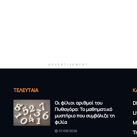
ADVERTISEMENT
ΤΕΛΕΥΤΑΊΑ
K
Οι φίλιοι αριθμοί του
D
Πυθαγόρα: Το μαθηματικό
L
μυστήριο που συμβόλιζε τη
φιλία
M
07/08/2026
T