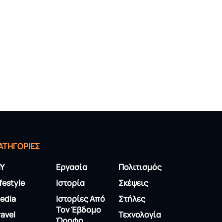
ΑΤΗΓΟΡΊΕΣ
IY
Εργασία
Πολιτισμός
ifestyle
Ιστορία
Σκέψεις
edia
Ιστορίες Από
Στήλες
Τον Έβδομο
ravel
Τεχνολογία
Όροφο