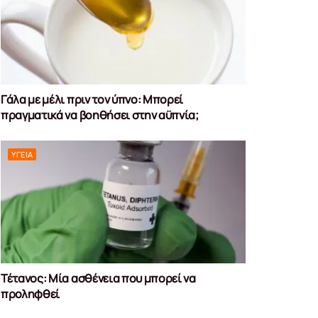
Γάλα με μέλι πριν τον ύπνο: Μπορεί
πραγματικά να βοηθήσει στην αϋπνία;
ΥΓΕΊΑ
Τέτανος: Μία ασθένεια που μπορεί να
προληφθεί