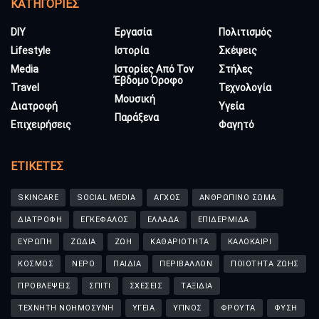
KΑΤΗΓΟΡΊΕΣ
DIY
Εργασία
Πολιτισμός
Lifestyle
Ιστορία
Σκέψεις
Media
Ιστορίες Από Τον
Στήλες
Έβδομο Όροφο
Travel
Τεχνολογία
Μουσική
Διατροφή
Υγεία
Παράξενα
Επιχειρήσεις
Φαγητό
ΕΤΙΚΈΤΕΣ
SKINCARE
SOCIAL MEDIA
ΑΓΧΟΣ
ΑΝΘΡΩΠΙΝΟ ΣΩΜΑ
ΔΙΑΤΡΟΦΗ
ΕΓΚΕΦΑΛΟΣ
ΕΛΛΑΔΑ
ΕΠΙΔΕΡΜΙΔΑ
ΕΥΡΩΠΗ
ΖΩΔΙΑ
ΖΩΗ
ΚΑΘΑΡΙΟΤΗΤΑ
ΚΑΛΟΚΑΙΡΙ
ΚΟΣΜΟΣ
ΝΕΡΟ
ΠΑΙΔΙΑ
ΠΕΡΙΒΑΛΛΟΝ
ΠΟΙΟΤΗΤΑ ΖΩΗΣ
ΠΡΟΒΛΕΨΕΙΣ
ΣΠΙΤΙ
ΣΧΕΣΕΙΣ
ΤΑΞΙΔΙΑ
ΤΕΧΝΗΤΗ ΝΟΗΜΟΣΥΝΗ
ΥΓΕΙΑ
ΥΠΝΟΣ
ΦΡΟΥΤΑ
ΦΥΣΗ