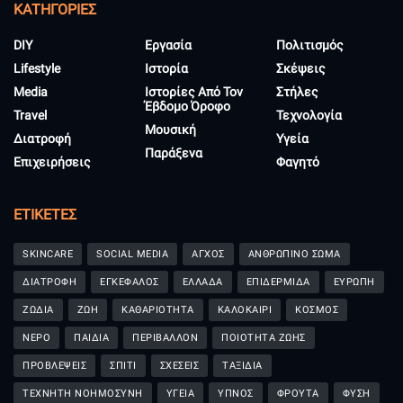
KΑΤΗΓΟΡΊΕΣ
DIY
Εργασία
Πολιτισμός
Lifestyle
Ιστορία
Σκέψεις
Media
Ιστορίες Από Τον
Στήλες
Έβδομο Όροφο
Travel
Τεχνολογία
Μουσική
Διατροφή
Υγεία
Παράξενα
Επιχειρήσεις
Φαγητό
ΕΤΙΚΈΤΕΣ
SKINCARE
SOCIAL MEDIA
ΑΓΧΟΣ
ΑΝΘΡΩΠΙΝΟ ΣΩΜΑ
ΔΙΑΤΡΟΦΗ
ΕΓΚΕΦΑΛΟΣ
ΕΛΛΑΔΑ
ΕΠΙΔΕΡΜΙΔΑ
ΕΥΡΩΠΗ
ΖΩΔΙΑ
ΖΩΗ
ΚΑΘΑΡΙΟΤΗΤΑ
ΚΑΛΟΚΑΙΡΙ
ΚΟΣΜΟΣ
ΝΕΡΟ
ΠΑΙΔΙΑ
ΠΕΡΙΒΑΛΛΟΝ
ΠΟΙΟΤΗΤΑ ΖΩΗΣ
ΠΡΟΒΛΕΨΕΙΣ
ΣΠΙΤΙ
ΣΧΕΣΕΙΣ
ΤΑΞΙΔΙΑ
ΤΕΧΝΗΤΗ ΝΟΗΜΟΣΥΝΗ
ΥΓΕΙΑ
ΥΠΝΟΣ
ΦΡΟΥΤΑ
ΦΥΣΗ