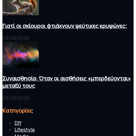
Γιατί οι σκίουροι φτιάχνουν ψεύτικες κρυψώνες;
09/08/2026
Συναισθησία: Όταν οι αισθήσεις «μπερδεύονται»
μεταξύ τους
09/08/2026
Kατηγορίες
DIY
Lifestyle