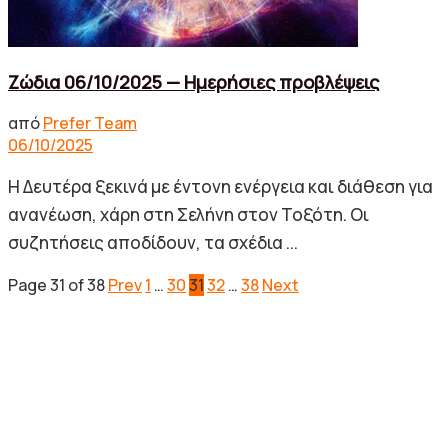
Ζώδια 06/10/2025 — Ημερήσιες προβλέψεις
από
Prefer Team
06/10/2025
Η Δευτέρα ξεκινά με έντονη ενέργεια και διάθεση για
ανανέωση, χάρη στη Σελήνη στον Τοξότη. Οι
συζητήσεις αποδίδουν, τα σχέδια ...
Page 31 of 38
Prev
1
…
30
31
32
…
38
Next