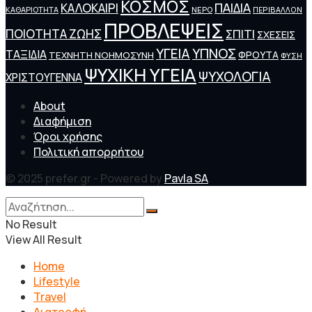
ΚΟΣΜΟΣ
ΠΑΙΔΙΑ
ΚΑΛΟΚΑΙΡΙ
ΚΑΘΑΡΙΟΤΗΤΑ
ΝΕΡΟ
ΠΕΡΙΒΑΛΛΟΝ
ΠΡΟΒΛΕΨΕΙΣ
ΠΟΙΟΤΗΤΑ ΖΩΗΣ
ΣΠΙΤΙ
ΣΧΕΣΕΙΣ
ΥΓΕΙΑ
ΥΠΝΟΣ
ΤΑΞΙΔΙΑ
ΦΡΟΥΤΑ
ΤΕΧΝΗΤΗ ΝΟΗΜΟΣΥΝΗ
ΦΥΣΗ
ΨΥΧΙΚΗ ΥΓΕΙΑ
ΨΥΧΟΛΟΓΙΑ
ΧΡΙΣΤΟΥΓΕΝΝΑ
About
Διαφήμιση
Όροι χρήσης
Πολιτική απορρήτου
© 2025 prefer.gr - Powered by
Pavla SA
.
No Result
View All Result
Home
Lifestyle
Travel