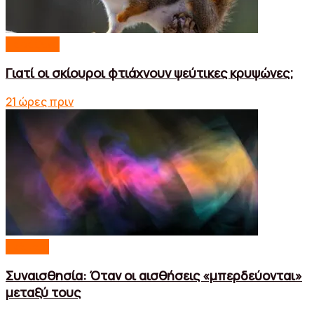
Παράξενα
Γιατί οι σκίουροι φτιάχνουν ψεύτικες κρυψώνες;
21 ώρες πριν
Σκέψεις
Συναισθησία: Όταν οι αισθήσεις «μπερδεύονται»
μεταξύ τους