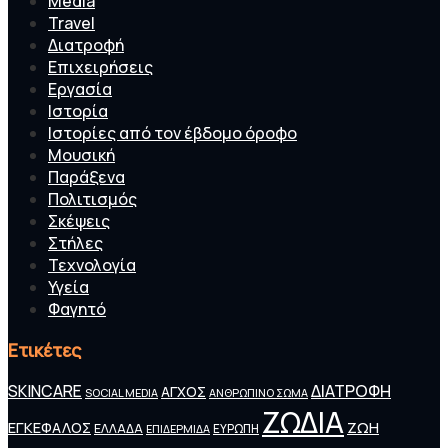
Media
Travel
Διατροφή
Επιχειρήσεις
Εργασία
Ιστορία
Ιστορίες από τον έβδομο όροφο
Μουσική
Παράξενα
Πολιτισμός
Σκέψεις
Στήλες
Τεχνολογία
Υγεία
Φαγητό
Ετικέτες
SKINCARE
ΔΙΑΤΡΟΦΗ
ΑΓΧΟΣ
SOCIAL MEDIA
ΑΝΘΡΩΠΙΝΟ ΣΩΜΑ
ΖΩΔΙΑ
ΕΓΚΕΦΑΛΟΣ
ΖΩΗ
ΕΛΛΑΔΑ
ΕΠΙΔΕΡΜΙΔΑ
ΕΥΡΩΠΗ