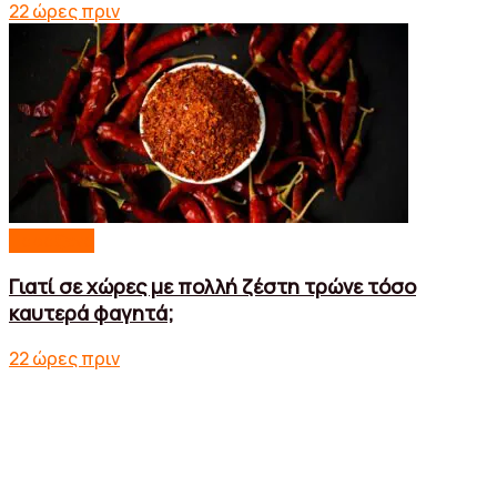
22 ώρες πριν
Παράξενα
Γιατί σε χώρες με πολλή ζέστη τρώνε τόσο
καυτερά φαγητά;
22 ώρες πριν