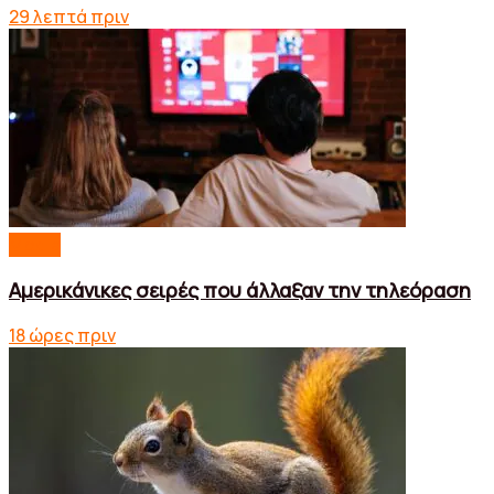
29 λεπτά πριν
Media
Αμερικάνικες σειρές που άλλαξαν την τηλεόραση
18 ώρες πριν